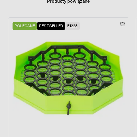
Produkty powiązane
Press to skip carousel
POLECANE
BESTSELLER
F1228
Inkubator Lumia 16 Borotto – główne cechy:
Dobrze rozplanowana przestrzeń wewnątrz
komory lęgowej,
Uniwersalne koszyczki do jaj
, dzięki którym
można inkubować różne gatunki jaj, bez
konieczności wymiany tacy. Jaja ułożone są w
pozycji pionowej.
Automatyczny obrót jaj
pod różnym kątem, co
wpływa na skuteczność lęgu jaj i stwarza warunki
rotacji zbliżone do warunków naturalnych.
Precyzyjny wyświetlacz z możliwością zmiany