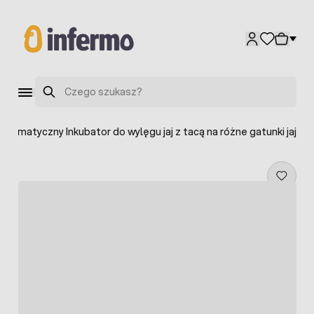
Przejdź do treści
Szukaj
utomatyczny Inkubator do wylęgu jaj z tacą na różne gatunki jaj