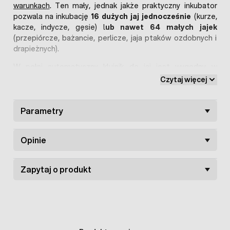
warunkach
. Ten mały, jednak jakże praktyczny inkubator
pozwala na inkubację
16 dużych jaj jednocześnie
(kurze,
kacze, indycze, gęsie) l
ub nawet 64 małych jajek
(przepiórcze, bażancie, perlicze, jaja ptaków ozdobnych i
drapieżnych).
W pełni automatyczny klujnik do jaj jest wygodny w
użytkowaniu dla hodowcy drobiu. Za automatyczny obrót
Czytaj więcej
jaj odpowiada silnik, zarządzany nowoczesnym i bardzo
dokładnym sterownikiem oraz innowacyjna
taca,
charakterystyczna tylko dla inkubatorów Borotto
Parametry
. Takie
rozwiązanie jest bardzo komfortowe dla użytkownika,
dzięki czemu hodowca nie musi obracać jajek ręcznie.
Opinie
Zapytaj o produkt