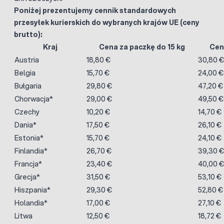
Poniżej prezentujemy cennik standardowych
przesyłek kurierskich do wybranych krajów UE (ceny
brutto):
Kraj
Cena za paczkę do 15 kg
Cen
Austria
18,80 €
30,80 €
Belgia
15,70 €
24,00 €
Bułgaria
29,80 €
47,20 €
Chorwacja*
29,00 €
49,50 €
Czechy
10,20 €
14,70 €
Dania*
17,50 €
26,10 €
Estonia*
15,70 €
24,10 €
Finlandia*
26,70 €
39,30 €
Francja*
23,40 €
40,00 €
Grecja*
31,50 €
53,10 €
Hiszpania*
29,30 €
52,80 €
Holandia*
17,00 €
27,10 €
Litwa
12,50 €
18,72 €