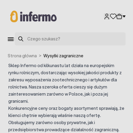
Przejdź do treści
Szukaj
Strona główna
>
Wysyłki zagraniczne
Sklep Infermo od kilkunastu lat działa na europejskim
rynku rolniczym, dostarczając wysokiej jakości produkty z
zakresu wyposażenia zootechnicznego i artykułów dla
rolnictwa. Nasza szeroka oferta cieszy się dużym
zainteresowaniem zarówno w Polsce, jak i poza jej
granicami.
Konkurencyjne ceny oraz bogaty asortyment sprawiają, że
klienci chętnie wybierają właśnie naszą ofertę.
Obsługujemy zarówno osoby prywatne, jak i
przedsiębiorstwa prowadzące działalność zagraniczną.