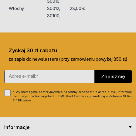
30010,
Włochy
30012,
23,00 €
30100, ...
Zyskaj 30 zł rabatu
za zapis do newslettera (przy zamówieniu powyżej 350 zł)
Adres e-mail
Zapisz się
Wyrażam zgodę na otrzymywanie na podany przeze mnie adres e-mail informacji
handlowych pochodzących od FERMO Karol Owczarek, z siedzibą w Piotrowie 18, 62-
814 Blizanów.
Informacje