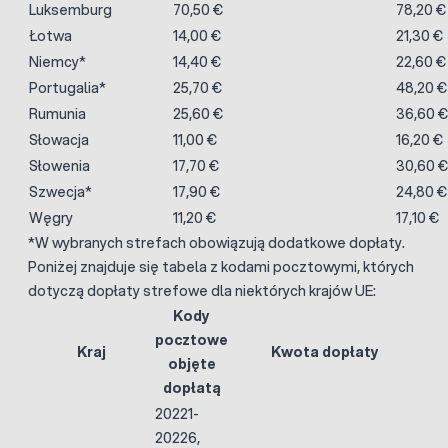
Luksemburg
70,50 €
78,20 €
Łotwa
14,00 €
21,30 €
Niemcy*
14,40 €
22,60 €
Portugalia*
25,70 €
48,20 €
Rumunia
25,60 €
36,60 €
Słowacja
11,00 €
16,20 €
Słowenia
17,70 €
30,60 €
Szwecja*
17,90 €
24,80 €
Węgry
11,20 €
17,10 €
*W wybranych strefach obowiązują dodatkowe dopłaty.
Poniżej znajduje się tabela z kodami pocztowymi, których
dotyczą dopłaty strefowe dla niektórych krajów UE:
Kody
pocztowe
Kraj
Kwota dopłaty
objęte
dopłatą
20221-
20226,