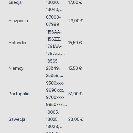
Grecja
18020,
17,00 €
18040, ...
07000-
Hiszpania
23,00 €
07999
1156AA-
1156ZZ,
Holandia
15,50 €
1791AA-
1797ZZ, ...
18565,
Niemcy
25849,
15,50 €
25859, ...
9500xxx-
9690xxx,
Portugalia
31,00 €
9700xxx-
9950xxx, ...
10005,
Szwecja
13025,
23,00 €
13033, ...