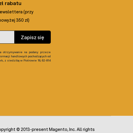
zł rabatu
newslettera (przy
owyżej 350 zł)
Zapisz się
 otrzymywanie na podany przeze
formacji handlowych pochodzących od
, z siedzibą w Piotrowie 18, 62-814
pyright © 2013-present Magento, Inc. All rights