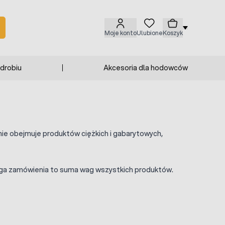
Moje konto
Ulubione
Koszyk
 drobiu
Akcesoria dla hodowców
nie obejmuje produktów ciężkich i gabarytowych,
 Waga zamówienia to suma wag wszystkich produktów.