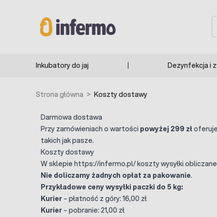
Przejdź do treści
S
Inkubatory do jaj
Dezynfekcja i 
Strona główna
>
Koszty dostawy
Darmowa dostawa
Przy zamówieniach o wartości
powyżej 299 zł
oferuj
takich jak pasze.
Koszty dostawy
W sklepie https://infermo.pl/ koszty wysyłki oblicza
Nie doliczamy żadnych opłat za pakowanie
.
Przykładowe ceny wysyłki paczki do 5 kg:
Kurier
– płatność z góry: 16,00 zł
Kurier
– pobranie: 21,00 zł