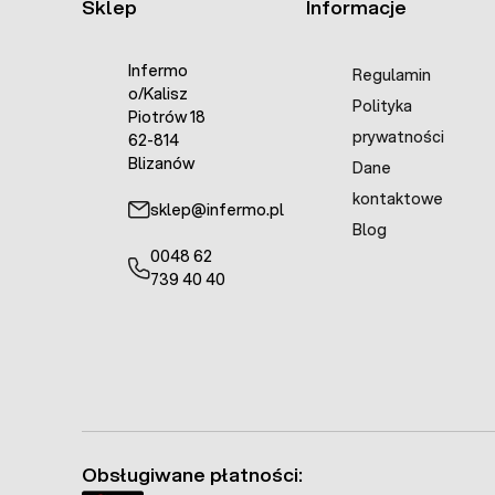
Sklep
Informacje
Infermo
Regulamin
o/Kalisz
Polityka
Piotrów 18
prywatności
62-814
Blizanów
Dane
kontaktowe
sklep@infermo.pl
Blog
0048 62
739 40 40
Obsługiwane płatności: