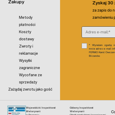
Zakupy
Zyskaj 30 
za zapis do 
Metody
zamówieniu p
płatności
Adres e-mail
Koszty
dostawy
Wyrażam zgodę na
Zwroty i
mnie adres e-mail in
FERMO Karol Owczarek
reklamacje
Blizanów.
Wysyłki
zagraniczne
Wycofane ze
sprzedaży
Zażądaj zwrotu jako gość
Wojewódzki Inspektorat
Główny Inspektorat
Weterynarii
Weterynarii
Co
w Poznaniu
Obrót produktami leczniczymi