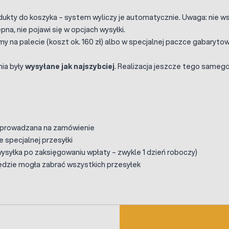
dukty do koszyka – system wyliczy je automatycznie. Uwaga: nie 
a, nie pojawi się w opcjach wysyłki.
na palecie (koszt ok. 160 zł) albo w specjalnej paczce gabarytowej
ia były
wysyłane jak najszybciej
. Realizacja jeszcze tego samego
sprowadzana na zamówienie
 specjalnej przesyłki
syłka po zaksięgowaniu wpłaty – zwykle 1 dzień roboczy)
 będzie mogła zabrać wszystkich przesyłek