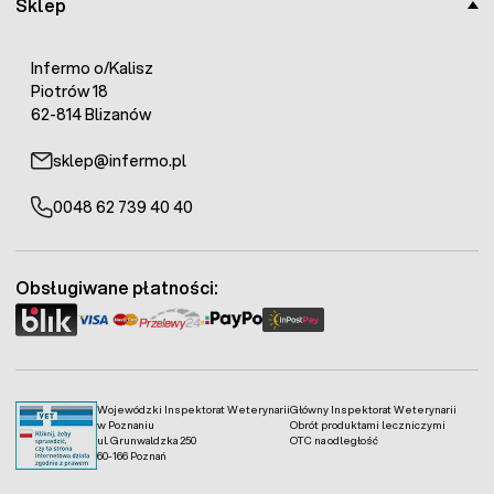
Sklep
Infermo o/Kalisz
Piotrów 18
62-814 Blizanów
sklep@infermo.pl
0048 62 739 40 40
Obsługiwane płatności:
Wojewódzki Inspektorat Weterynarii
Główny Inspektorat Weterynarii
w Poznaniu
Obrót produktami leczniczymi
ul. Grunwaldzka 250
OTC na odległość
60-166 Poznań