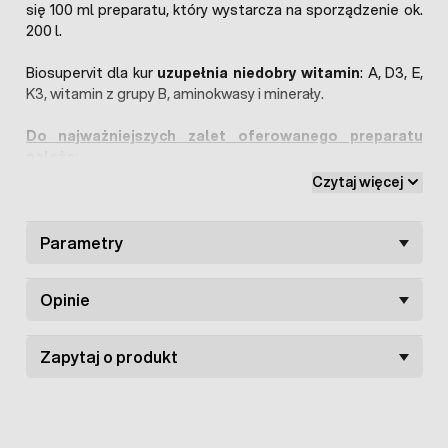
się 100 ml preparatu, który wystarcza na sporządzenie ok.
200 l.
Biosupervit dla kur
uzupełnia niedobry witamin
: A, D3, E,
K3, witamin z grupy B, aminokwasy i minerały.
Do najważniejszych zalet oferowanego preparatu
należą
:
zwiększenie odporności ptaków,
Czytaj więcej
lepsze przyrosty masy,
poprawa metabolizmu,
Parametry
większa nieśność kur,
wyższa odporność oraz lepsza kondycja fizyczna
nowonardzonych piskląt,
Opinie
poprawa funkcjonowania układu trawiennego,
nerwowego,
poprawa reprodukcji i lęgów ptaków.
Zapytaj o produkt
Dawkowanie:
Przygotować roztwór 0,05 %. 1 l mieszanki
na 2000 l wody pitnej.