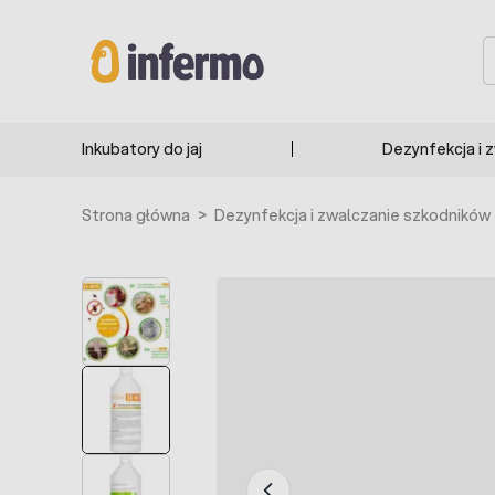
Przejdź do treści
S
Inkubatory do jaj
Dezynfekcja i 
Strona główna
>
Dezynfekcja i zwalczanie szkodników
POLECANE
BESTSELLER