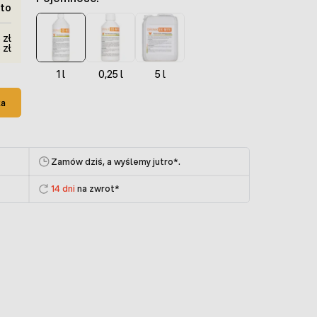
tto
 zł
 zł
1 l
0,25 l
5 l
ka
Zamów dziś, a wyślemy jutro
*.
14 dni
na zwrot*