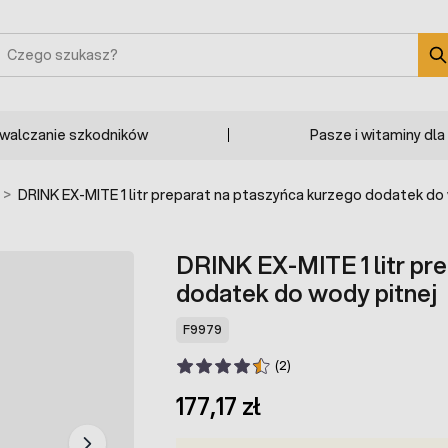
zukaj
zwalczanie szkodników
Pasze i witaminy dla
>
DRINK EX-MITE 1 litr preparat na ptaszyńca kurzego dodatek do
DRINK EX-MITE 1 litr pr
dodatek do wody pitnej
F9979
(2)
177,17 zł