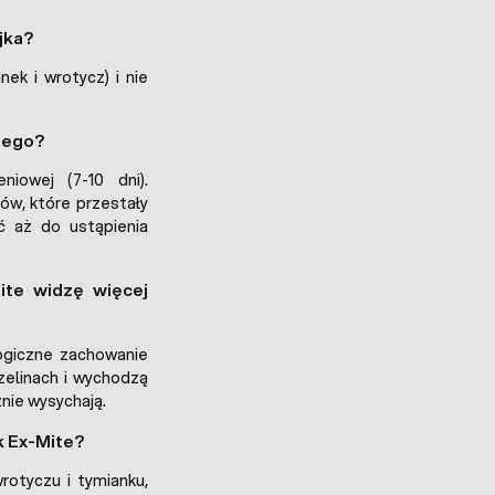
jka?
ek i wrotycz) i nie
rzego?
iowej (7-10 dni).
ów, które przestały
ć aż do ustąpienia
ite widzę więcej
logiczne zachowanie
zelinach i wychodzą
nie wysychają.
k Ex-Mite?
wrotyczu i tymianku,