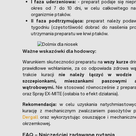
I faza uderzeniowa:
- preparat podaje się niep
okres od 7 do 10 dni, w celu całkowitego na
organizmie ptaków.
II faza podtrzymująca:
preparat należy podaw
tygodniu (częstotliwość dobrać do nasilenia pr
utrzymania preparatu we krwi ptaków.
Ważne wskazówki dla hodowcy:
Warunkiem skuteczności preparatu na
wszy kurze
dri
prawidłowe wchłanianie, za co odpowiada zdrowa w
trakcie kuracji
nie należy łączyć w wodzie z
szczepionkami, mieszankami paszowymi a
wątrobowymi.
Nie stosować równocześnie z prepar
oraz Spray EX-MITE (osłabia to efekt działania).
Rekomendacja:
w celu uzyskania natychmiastowyc
kurację z mechanicznym zwalczaniem pasożytów pr
Dergall
oraz wykorzystując osuszające i mechaniczne
okrzemkowej.
FAQ – Najczęściej zadawane pytania