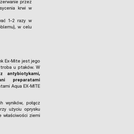
rzerwanie przez
sycenia krwi w
ać 1–2 razy w
oblemu), w celu
nk Ex-Mite jest jego
ątroba u ptaków. W
 antybiotykami,
ni preparatami
atami Aqua EX-MITE
h wyników, połącz
zy użyciu oprysku
 właściwości ziemi