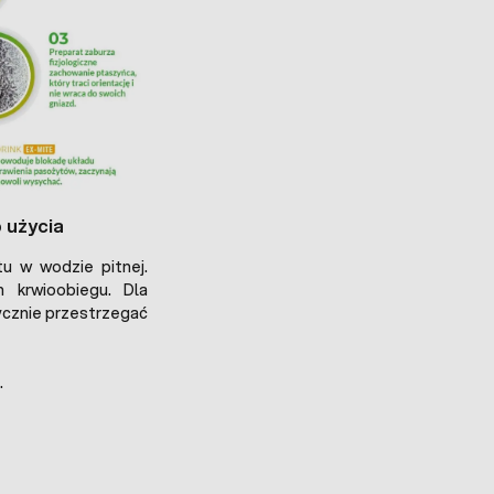
 użycia
tu w wodzie pitnej.
 krwioobiegu. Dla
ycznie przestrzegać
.