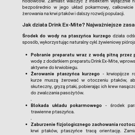
hodowców. Zamiast walczyć z insektem wyłącznie n
bezpośrednio w jego układ pokarmowy, całkowicie
żerowania na krwi ptaków i dalszy rozwój populacji.
Jak działa Drink Ex-Mite? Najważniejsze zasa
Środek do wody na ptaszyńca kurzego
działa odś
sposób, wykorzystując naturalny cykl żywieniowy pióro
Pobranie preparatu wraz z wodą pitną przez 
wodę z dodatkiem preparatu Drink Ex-Mite, wprowa
aktywne do krwiobiegu.
Żerowanie ptaszyńca kurzego
- krwiopijcze r
kurze muszą żerować w otoczeniu ptaków, ab
skuteczny, gryzą ptaki, pobierając ich krew nasą
do zwalczania pasożytów.
.
Blokada układu pokarmowego
- środek para
trawienne ptaszyńca.
.
Zaburzenie fizjologicznego zachowania roztoc
krwi ptaków, ptaszyńce tracą orientację. Zam