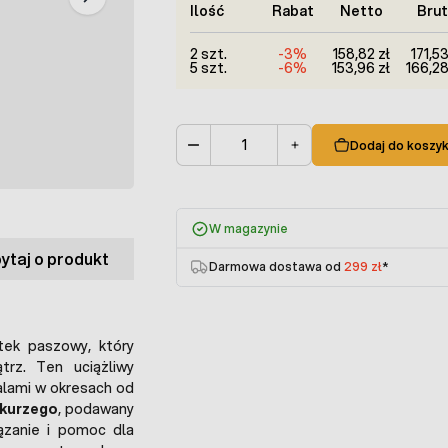
Ilość
Rabat
Netto
Bru
2 szt.
-3%
158,82 zł
171,53
5 szt.
-6%
153,96 zł
166,28
Dodaj do koszy
Ilość
W magazynie
ytaj o produkt
Darmowa dostawa od
299 zł
*
atek paszowy, który
trz. Ten uciążliwy
lami w okresach od
 kurzego
, podawany
ązanie i pomoc dla