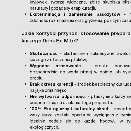
kryjówek, tworzą widoczne, zbite skupiska blis
naturalny i pożądany etap kuracji).
Eksterminacja i zamieranie pasożytów
- ro
zdolność rozmnażania oraz gryzienia, po czym zasusz
Jakie korzyści przynosi stosowanie prepar
kurzego Drink Ex-Mite?
Skuteczność
- skuteczne i sukcesywne zwalcz
kurzego z otoczenia ptaków,
Wygodne stosowanie
- proste podawani
bezpośrednio do wody pitnej w poidle lub sys
drobiu.
Brak okresu karencji
- środek bezpieczny dla ludzi
na jajka oraz mięso.
Nie wytwarza odporności
- ptaszyniec kurzy ni
uodpornić się na działanie tego preparatu.
100% Ekologiczny i naturalny skład
- receptur
wszy kurze została oparta na wyciągach z tymia
Idealnie nadaje się do każdej hodowli, w t
ekologicznych.