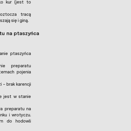
ko kur (jest to
ztocza tracą
ają się i giną.
atu na ptaszyńca
anie ptaszyńca
e preparatu
temach pojenia
 – brak karencji
e jest w stanie
a preparatu na
nku i wrotyczu.
ym do hodowli