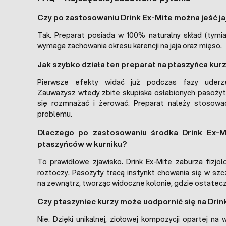
Czy po zastosowaniu Drink Ex-Mite można jeść ja
Tak. Preparat posiada w 100% naturalny skład (tymian
wymaga zachowania okresu karencji na jaja oraz mięso.
Jak szybko działa ten preparat na ptaszyńca ku
Pierwsze efekty widać już podczas fazy uderzen
Zauważysz wtedy zbite skupiska osłabionych pasożyt
się rozmnażać i żerować. Preparat należy stosowa
problemu.
Dlaczego po zastosowaniu środka Drink Ex-M
ptaszyńców w kurniku?
To prawidłowe zjawisko. Drink Ex-Mite zaburza fizjo
roztoczy. Pasożyty tracą instynkt chowania się w szc
na zewnątrz, tworząc widoczne kolonie, gdzie ostatecz
Czy ptaszyniec kurzy może uodpornić się na Drin
Nie. Dzięki unikalnej, ziołowej kompozycji opartej na 