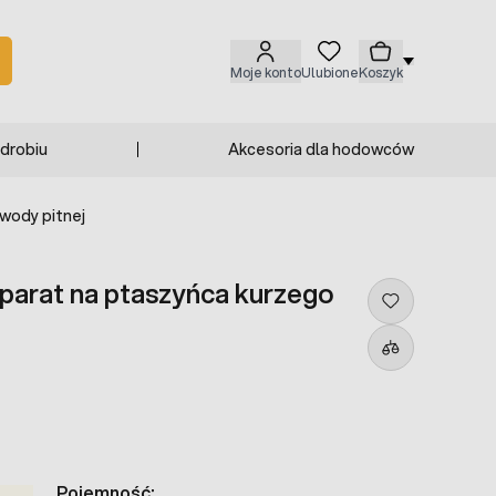
Moje konto
Ulubione
Koszyk
 drobiu
Akcesoria dla hodowców
 wody pitnej
eparat na ptaszyńca kurzego
Pojemność: