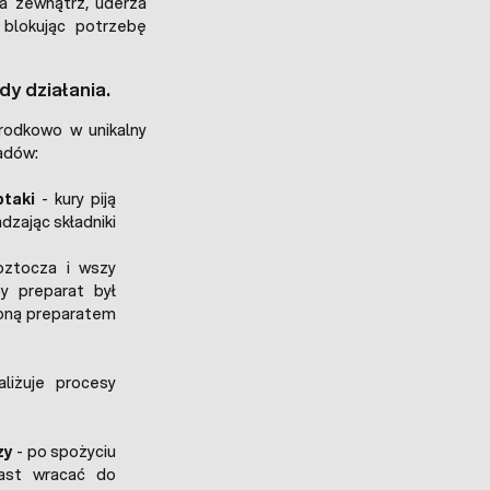
a zewnątrz, uderza
 blokując potrzebę
dy działania.
rodkowo w unikalny
jadów:
ptaki
- kury piją
dzając składniki
oztocza i wszy
y preparat był
czoną preparatem
liżuje procesy
zy
- po spożyciu
iast wracać do