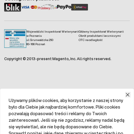
g/zwierzę/dzień.
Kury nieśne: 3-5 g/zwierzę/dzień.
Kaczki: 3-6 g/zwierzę/dzień.
Gęsi, indyki: 4-6 g/zwierzę/dzień.
Kurczęta, kaczęta: 2 g/zwierzę/dzień.
Wojewódzki Inspektorat Weterynarii
Główny Inspektorat Weterynarii
Gąsięta, indyczęta: 3-5 g/zwierzę/dzień.
w Poznaniu
Obrót produktami leczniczymi
Gołębie: 0,5-1 g/zwierzę/dzień.
ul. Grunwaldzka 250
OTC na odległość
60-166 Poznań
Bażanty: 1-2 g/zwierzę/dzień.
Copyright © 2013-present Magento, Inc. All rights reserved.
Używamy plików cookies, aby korzystanie z naszej strony
było dla Ciebie jak najbardziej komfortowe. Pliki cookies
pozwalają dopasować treści i reklamy do Twoich
zainteresowań. Jeśli się nie zgodzisz, reklamy nadal będą
się wyświetlać, ale nie będą dopasowane do Ciebie.
Sprawdź poniżej, jakie dane zbieramy w ciasteczkach i po