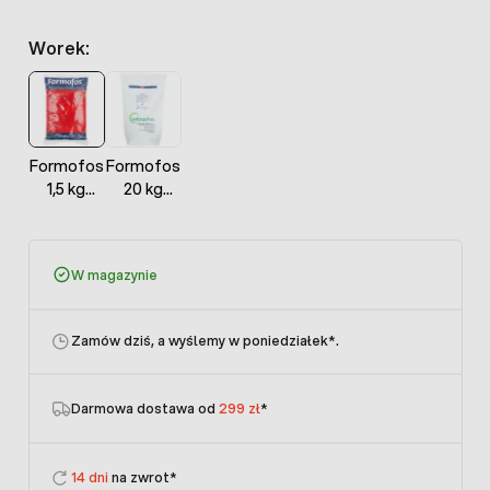
Worek:
Formofos
Formofos
1,5 kg
20 kg
mieszanka
MPM
paszowa
mieszanka
mineralna
paszowa
W magazynie
dla drobiu,
dla
trzody,
zwierząt
przeżuwaczy
BIOWET
Zamów dziś, a wyślemy w poniedziałek
*.
Darmowa dostawa od
299 zł
*
14 dni
na zwrot*