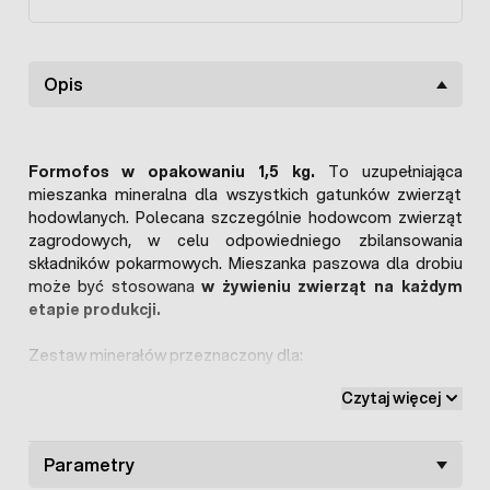
Opis
Formofos w opakowaniu 1,5 kg.
To uzupełniająca
mieszanka mineralna dla wszystkich gatunków zwierząt
hodowlanych. Polecana szczególnie hodowcom zwierząt
zagrodowych, w celu odpowiedniego zbilansowania
składników pokarmowych. Mieszanka paszowa dla drobiu
może być stosowana
w żywieniu zwierząt na każdym
etapie produkcji.
Zestaw minerałów przeznaczony dla:
Czytaj więcej
Drobiu w okresie odchowu i nieśności:
kury,
indyki, gęsi, kaczki, gołębie, bażanty,
Trzoda chlewna:
lochy, knury, warchlaki, tuczniki,
Parametry
Przeżuwacze:
bydło mleczne, jałowice, młode