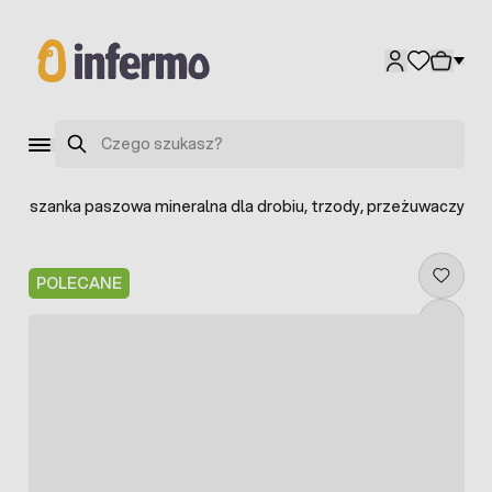
Przejdź do treści
Szukaj
 mieszanka paszowa mineralna dla drobiu, trzody, przeżuwaczy
POLECANE