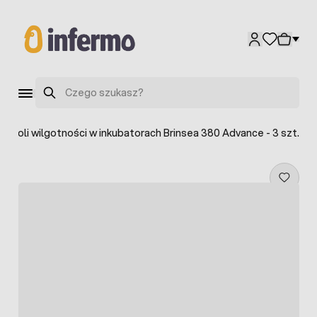
Przejdź do treści
Szukaj
ontroli wilgotności w inkubatorach Brinsea 380 Advance - 3 szt.