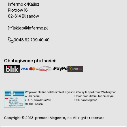
Infermo o/Kalisz
Piotrów 18
62-814 Blizanów
sklep@infermo.pl
0048 62 739 40 40
Obsługiwane płatności:
Wojewódzki Inspektorat Weterynarii
Główny Inspektorat Weterynarii
w Poznaniu
Obrót produktami leczniczymi
ul. Grunwaldzka 250
OTC na odległość
60-166 Poznań
Copyright © 2013-present Magento, Inc. All rights reserved.