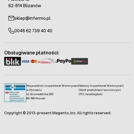
62-814 Blizanów
sklep@infermo.pl
0048 62 739 40 40
Obsługiwane płatności:
Wojewódzki Inspektorat Weterynarii
Główny Inspektorat Weterynarii
w Poznaniu
Obrót produktami leczniczymi
ul. Grunwaldzka 250
OTC na odległość
60-166 Poznań
Copyright © 2013-present Magento, Inc. All rights reserved.