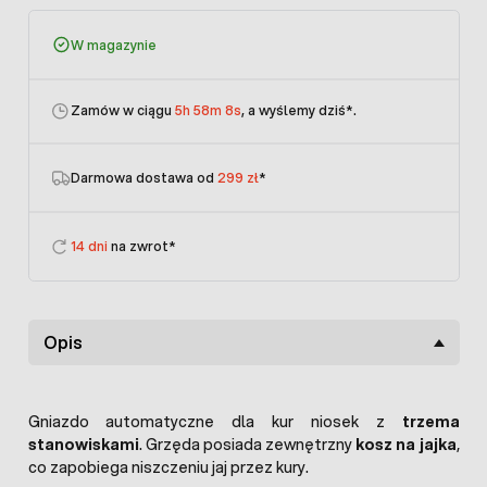
W magazynie
Zamów w ciągu
5h 58m 8s
, a wyślemy dziś
*.
Darmowa dostawa od
299 zł
*
14 dni
na zwrot*
Opis
Gniazdo automatyczne dla kur niosek z
trzema
stanowiskami
. Grzęda posiada zewnętrzny
kosz na jajka
,
co zapobiega niszczeniu jaj przez kury.