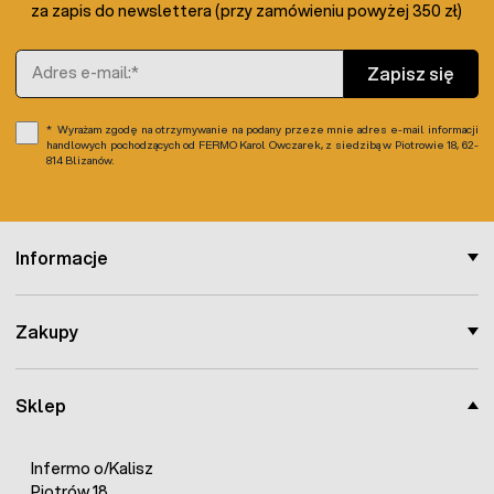
za zapis do newslettera (przy zamówieniu powyżej 350 zł)
Adres e-mail
Zapisz się
Wyrażam zgodę na otrzymywanie na podany przeze mnie adres e-mail informacji
handlowych pochodzących od FERMO Karol Owczarek, z siedzibą w Piotrowie 18, 62-
814 Blizanów.
Informacje
Zakupy
Sklep
Infermo o/Kalisz
Piotrów 18