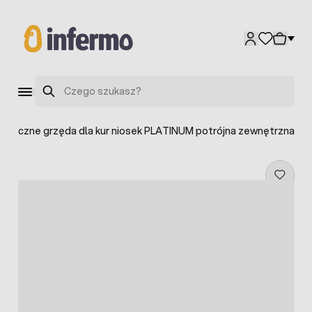
Przejdź do treści
Szukaj
atyczne grzęda dla kur niosek PLATINUM potrójna zewnętrzna