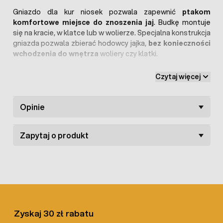
Gniazdo dla kur niosek pozwala zapewnić
ptakom
komfortowe miejsce do znoszenia jaj
. Budkę montuje
się na kracie, w klatce lub w wolierze. Specjalna konstrukcja
gniazda pozwala zbierać hodowcy jajka,
bez konieczności
wchodzenia do wnętrza
woliery czy klatki.
Zniesione przez kurę jaja automatycznie trafiają do
Czytaj więcej
zewnętrznego pojemnika
. Kura nie ma możliwości ich
dziobania, dzięki czemu hodowca w dogodnym dla siebie
momencie może je zebrać z kosza. Pojemność boksu
Opinie
wynosi ok.
8-12
, a gniazdo trzystanowiskowe doskonale
sprawdza się dla obsady ok. 20 kur.
Zapytaj o produkt
Gniazdo dla kur niosek wykonane zostało z
wytrzymałego
tworzywa sztucznego oraz stali ocynkowanej. Całość jest
bardzo
łatwa w czyszczeniu i dezynfekcji
, dzięki czemu
wewnątrz gniazd nie bytują pasożyty.
Zyskaj 30 zł rabatu