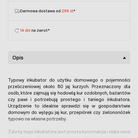
Darmowa dostawa od
299 zł
*
14 dni
na zwrot*
Opis
Typowy inkubator do użytku domowego o pojemności
przeliczeniowej około 80 jaj kurzych. Przeznaczony dla
osób, które zajmują się hodowlą kur ozdobnych, bażantów
czy pawi i potrzebują prostego i taniego inkubatora.
Urządzenie to idealnie sprawdzi się w gospodarstwie
domowym do wylęgu jaj kur, przepiórek czy zielononóżek
typowo na własne potrzeby.
Zaletą tego inkubatora jest prosta konstrukcja i niska cena