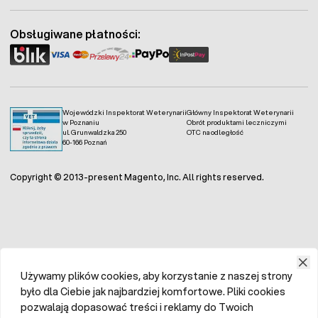
sterowany układem elektronicznym
Pobór mocy maksymalny / średni:
105W / 35 W
Obsługiwane płatności:
Gwarancja: 1 rok
Inkubator wyprodukowany we Włoszech
Wojewódzki Inspektorat Weterynarii
Główny Inspektorat Weterynarii
w Poznaniu
Obrót produktami leczniczymi
ul. Grunwaldzka 250
OTC na odległość
60-166 Poznań
Copyright © 2013-present Magento, Inc. All rights reserved.
Używamy plików cookies, aby korzystanie z naszej strony
było dla Ciebie jak najbardziej komfortowe. Pliki cookies
pozwalają dopasować treści i reklamy do Twoich