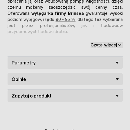
obracania jaj oraz wbudowaną pompę wilgotności, dzięki
czemu możemy zaoszczędzić swój cenny czas.
Oferowana
wylęgarka firmy Brinsea
gwarantuje wysoki
poziom wylęgów, rzędu
90 - 95 %
, dlatego też wybierana
jest przez profesjonalistów, jak i hodowców
przydomowych hodowli drobiu.
Klujnik Ovation 56
posiada wyświetlacz, który znajduje
Czytaj więcej
się na pokrywie górnej, pozwala kontrolować wartość
temperatury oraz wilgotności. Hodowca ma możliwość
również ustawienia żądanej temperatury, wilgotności, jak i
Parametry
ilości obrotów jaj w czasie inkubacji. Dodatkowo
urządzenie zostało wyposażone w alarm temperatury,
Opinie
informujący o niekorzystnych warunkach.
Jak wiadomo podczas procesu inkubacji jaj zachodzą
Zapytaj o produkt
reakcje egzotermiczne, czyli jest wydzielane ciepło. Aby
uniknąć uzyskania zbyt wysokiej temperatury wewnątrz
komory oferowany inkubator jest wyposażony w opcję
okresowego chłodzenia jaj. System ten symuluje także
schodzenie kwoki z gniazda.