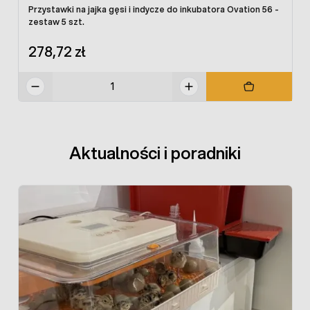
Wymiar: 583 x 421 x 223 mm
Przystawki na jajka gęsi i indycze do inkubatora Ovation 56 -
zestaw 5 szt.
Waga: 5 kg
278,72 zł
Aktualności i poradniki