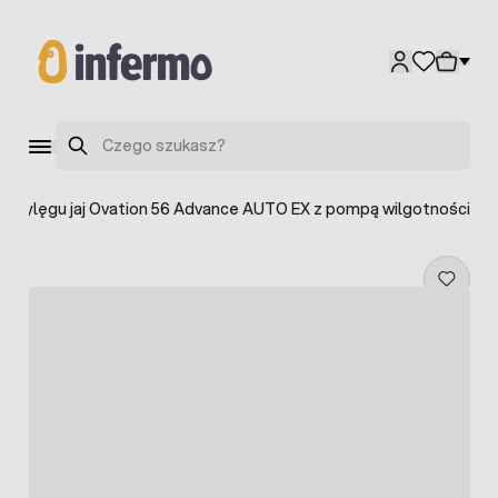
Przejdź do treści
Szukaj
do wylęgu jaj Ovation 56 Advance AUTO EX z pompą wilgotności