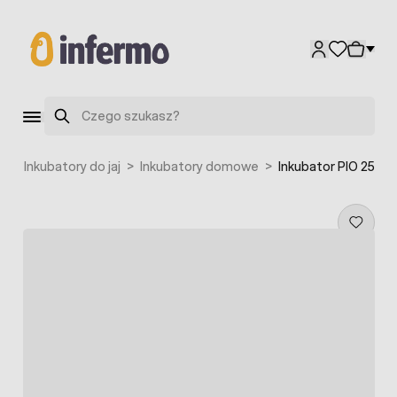
Przejdź do treści
Szukaj
a
>
Inkubatory do jaj
>
Inkubatory domowe
>
Inkubator PIO 25