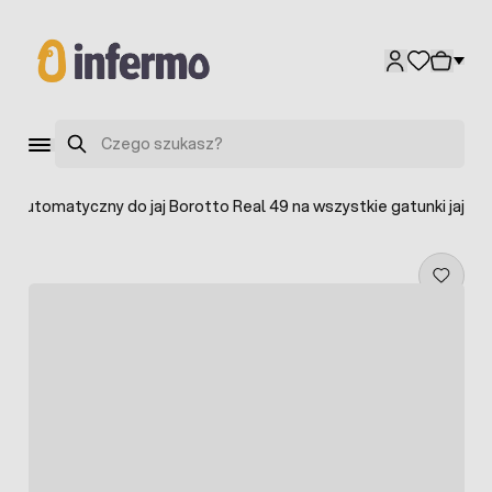
Przejdź do treści
Szukaj
półautomatyczny do jaj Borotto Real 49 na wszystkie gatunki jaj