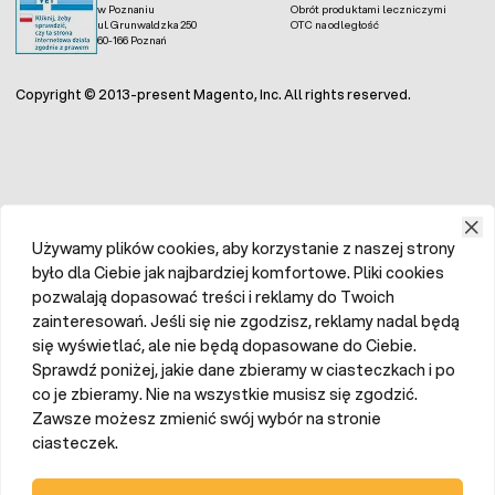
zintegrowany
w Poznaniu
Obrót produktami leczniczymi
ul. Grunwaldzka 250
OTC na odległość
Alarm wilgotności maksymalnej i minimalnej
60-166 Poznań
Obracanie jaj:
automatyczne wahadłowe
Wentylacja i cyrkulacja powietrza :
wentylator
Copyright © 2013-present Magento, Inc. All rights reserved.
sterowany układem elektronicznym
Pobór mocy maksymalny / średni:
500W / 110 W
Gwarancja: 1 rok
Używamy plików cookies, aby korzystanie z naszej strony
było dla Ciebie jak najbardziej komfortowe. Pliki cookies
pozwalają dopasować treści i reklamy do Twoich
zainteresowań. Jeśli się nie zgodzisz, reklamy nadal będą
się wyświetlać, ale nie będą dopasowane do Ciebie.
Sprawdź poniżej, jakie dane zbieramy w ciasteczkach i po
co je zbieramy. Nie na wszystkie musisz się zgodzić.
Zawsze możesz zmienić swój wybór na stronie
ciasteczek.