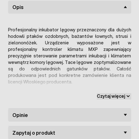
Opis
Profesjonalny inkubator lęgowy przeznaczony dla dużych
hodowli ptaków ozdobnych, bażantów łownych, strusi i
zielononóżek. Urządzenie wyposażone jest w
profesjonalny kontroler klimatu MXP zapewniający
precyzyjnie sterowanie parametrami inkubacji i klimatem
wewnątrz komory lęgowej. Tace lęgowe zoptymalizowane
są do odpowiednich gatunków ptaków. Całość
produkowana jest pod konkretne zamówienie klienta na
licencji Włoskiego producenta.
Przy składaniu zamówienia określa się rodzaj tac lęgowych
Czytaj więcej
oraz opcje wyposażenia. Poza standardowymi elementami
można zamówić wyście modemowe, wyjście do transmisji
danych na drukarkę lub PC.
Opinie
Tace lęgowe zaopatrzone są w wahadłowy system
Zapytaj o produkt
obrotu. Jednak jaja rotowane są w rzędach co sprawia, iż