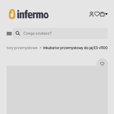
Przejdź do treści
Szukaj
kubatory przemysłowe
>
Inkubator przemysłowy do jaj E3 v1100