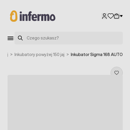
Przejdź do treści
Szukaj
o jaj
>
Inkubatory powyżej 150 jaj
>
Inkubator Sigma 168 AUTO