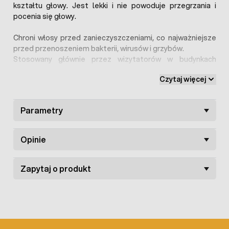
kształtu głowy. Jest lekki i nie powoduje przegrzania i
pocenia się głowy.
Chroni włosy przed zanieczyszczeniami, co najważniejsze
przed przenoszeniem bakterii, wirusów i grzybów.
Stosowany głównie przez wizytatorów w budynkach
inwentarskich tj. weterynarzy, sanepid itp.
Czepek
Czytaj więcej
ochronny typu clip
chroni przed przenoszeniem zakażeń
pomiędzy budynkami inwentarskimi.
Parametry
Oferowany
czepek ochronny
jest złożony w poręczną
harmonijkę, dzięki czemu zajmuję mało miejsca. Czepki
harmonijki pakowane są w opakowanie jednostkowe po 100
Opinie
sztuk. Cena dotyczy całego opakowania.
W ofercie dostępne są również
kombinezony ochronne
Zapytaj o produkt
oraz środki do dezynfekcji budynków inwentarskich
.