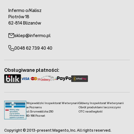
Infermo o/Kalisz
Piotrów 18
62-814 Blizanów
sklep@infermo.pl
0048 62 739 40 40
Obsługiwane płatności:
Wojewódzki Inspektorat Weterynarii
Główny Inspektorat Weterynarii
w Poznaniu
Obrót produktami leczniczymi
ul. Grunwaldzka 250
OTC na odległość
60-166 Poznań
Copyright © 2013-present Magento, Inc. All rights reserved.