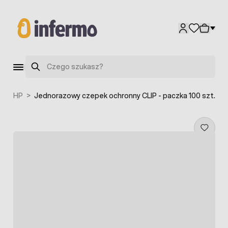
Przejdź do treści
Szukaj
rna BHP
>
Jednorazowy czepek ochronny CLIP - paczka 100 szt.