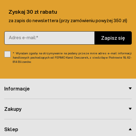
Zyskaj 30 zł rabatu
za zapis do newslettera (przy zamówieniu powyżej 350 zł)
Adres e-mail
Zapisz się
Wyrażam zgodę na otrzymywanie na podany przeze mnie adres e-mail informacji
handlowych pochodzących od FERMO Karol Owczarek, z siedzibą w Piotrowie 18, 62-
814 Blizanów.
Informacje
Zakupy
Sklep