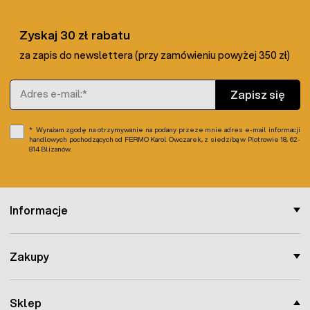
Zyskaj 30 zł rabatu
za zapis do newslettera (przy zamówieniu powyżej 350 zł)
Adres e-mail
Zapisz się
Wyrażam zgodę na otrzymywanie na podany przeze mnie adres e-mail informacji
handlowych pochodzących od FERMO Karol Owczarek, z siedzibą w Piotrowie 18, 62-
814 Blizanów.
Informacje
Zakupy
Sklep