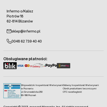
Infermo o/Kalisz
Piotrów 18
62-814 Blizanów
sklep@infermo.pl
0048 62 739 40 40
Obsługiwane płatności:
Wojewódzki Inspektorat Weterynarii
Główny Inspektorat Weterynarii
w Poznaniu
Obrót produktami leczniczymi
ul. Grunwaldzka 250
OTC na odległość
60-166 Poznań
Copyright © 2013-present Magento, Inc. All rights reserved.