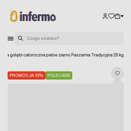
Przejdź do treści
Szukaj
 dla gołębi całoroczna pełne ziarno Paszarnia Tradycyjna 25 kg
PROMOCJA 10%
POLECANE