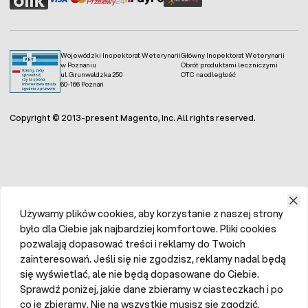
Wojewódzki Inspektorat Weterynarii
Główny Inspektorat Weterynarii
w Poznaniu
Obrót produktami leczniczymi
ul. Grunwaldzka 250
OTC na odległość
60-166 Poznań
Copyright © 2013-present Magento, Inc. All rights reserved.
Używamy plików cookies, aby korzystanie z naszej strony
było dla Ciebie jak najbardziej komfortowe. Pliki cookies
pozwalają dopasować treści i reklamy do Twoich
zainteresowań. Jeśli się nie zgodzisz, reklamy nadal będą
się wyświetlać, ale nie będą dopasowane do Ciebie.
Sprawdź poniżej, jakie dane zbieramy w ciasteczkach i po
co je zbieramy. Nie na wszystkie musisz się zgodzić.