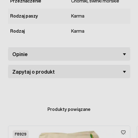
Przeznaczenie
Chomiki, świnki morskie
Rodzaj paszy
Karma
Rodzaj
Karma
Opinie
Zapytaj o produkt
Produkty powiązane
Press to skip carousel
F8929