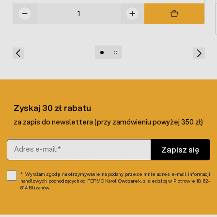
Zyskaj 30 zł rabatu
za zapis do newslettera (przy zamówieniu powyżej 350 zł)
Adres e-mail
Zapisz się
Wyrażam zgodę na otrzymywanie na podany przeze mnie adres e-mail informacji
handlowych pochodzących od FERMO Karol Owczarek, z siedzibą w Piotrowie 18, 62-
814 Blizanów.