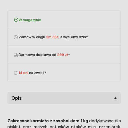
W magazynie
Zamów w ciągu
2m 35s
, a wyślemy dziś
*.
Darmowa dostawa od
299 zł
*
14 dni
na zwrot*
Opis
Zakręcane karmidło z zasobnikiem 1 kg
dedykowane dla
piskląt oraz małych gatunków ptaków m.in. przepiórek.