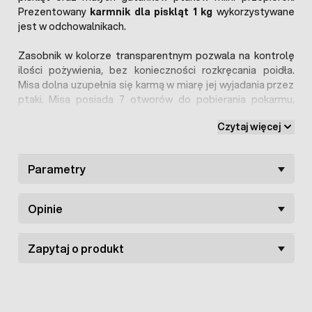
Prezentowany
karmnik dla piskląt 1 kg
wykorzystywane
jest w odchowalnikach.
Zasobnik w kolorze transparentnym pozwala na kontrolę
ilości pożywienia, bez konieczności rozkręcania poidła.
Misa dolna uzupełnia się karmą w miarę jej wyjadania przez
ptaki. Misa posiada 7 otworów do pobierania pokarmu,
każdy o średnicy 35 mm, zapobiegając wygrzebywaniu oraz
Czytaj więcej
wchodzeniu do środka.
Karmidło dla małego drobiu
jest bardzo łatwe w
Parametry
montażu.
Karmidełko dla piskląt 1 kg
zostało wykonane z
wysokiej jakości tworzywa sztucznego, odpornego na
uszkodzenia oraz łatwego w myciu i dezynfekcji.
Opinie
Zapytaj o produkt