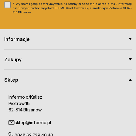
Wyrażam zgodę na otrzymywanie na podany przeze mnie adres e-mail informacji
handlowych pochodzących od FERMO Karol Owczarek, z siedzibą w Piotrowie 18, 62-
814 Blizanów.
Informacje
Zakupy
Sklep
Infermo o/Kalisz
Piotrów 18
62-814 Blizanów
sklep@infermo.pl
0048 62 739 40 40