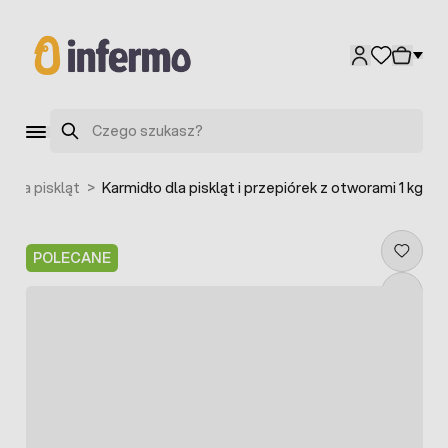
Przejdź do treści
Szukaj
a dla piskląt
>
Karmidło dla piskląt i przepiórek z otworami 1 kg
POLECANE