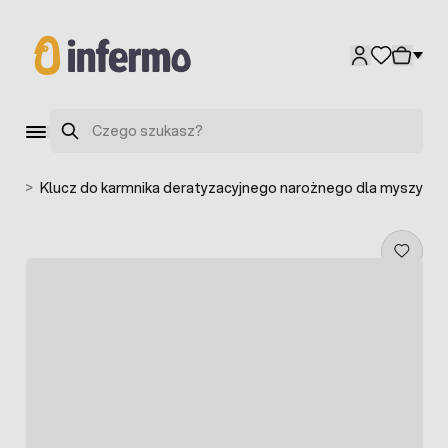
Przejdź do treści
Szukaj
ków
>
Klucz do karmnika deratyzacyjnego narożnego dla myszy