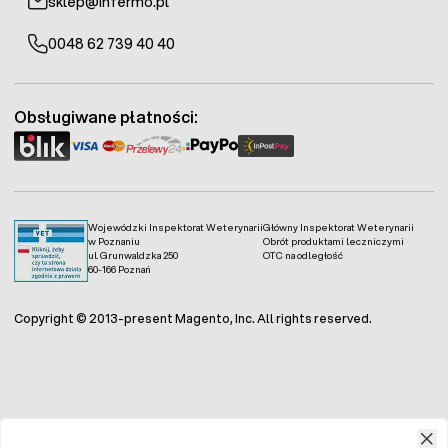
sklep@infermo.pl
0048 62 739 40 40
Obsługiwane płatności:
Wojewódzki Inspektorat Weterynarii
Główny Inspektorat Weterynarii
w Poznaniu
Obrót produktami leczniczymi
ul. Grunwaldzka 250
OTC na odległość
60-166 Poznań
Copyright © 2013-present Magento, Inc. All rights reserved.