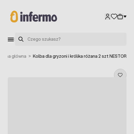
Przejdź do treści
Szukaj
trona główna
>
Kolba dla gryzoni i królika różana 2 szt NESTOR