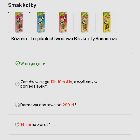
Smak kolby:
Różana
Tropikalna
Owocowa
Biszkopty
Bananowa
W magazynie
Zamów w ciągu
10h 19m 41s
, a wyślemy w
poniedziałek
*.
Darmowa dostawa od
299 zł
*
14 dni
na zwrot*