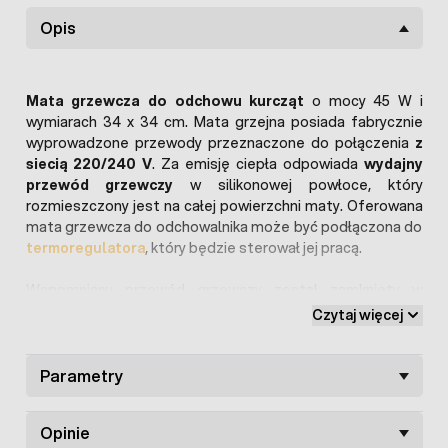
Opis
Mata grzewcza do odchowu kurcząt
o mocy 45 W i
wymiarach 34 x 34 cm. Mata grzejna posiada fabrycznie
wyprowadzone przewody przeznaczone do połączenia
z
siecią 220/240 V
. Za emisję ciepła odpowiada
wydajny
przewód grzewczy
w silikonowej powłoce, który
rozmieszczony jest na całej powierzchni maty. Oferowana
mata grzewcza do odchowalnika może być podłączona do
termoregulatora
, który będzie sterował jej pracą.
Wspomniany przewód grzewczy został zamknięty w
aluminowej powłoce
, dzięki czemu całość jest bardzo
Czytaj więcej
wydajna i świetnie przekazuje ciepło. Maty grzewcze dla
piskląt są alternatywą dla
płyt grzewczych
, które nie
mogą być stosowane w niektórych przypadkach.
Parametry
Mata
grzewcza dla kurcząt
mimo nieskomplikowanej budowy
może być używana na wiele sposobów np. do wyłożenia
Opinie
podłogi odchowlanika lub jego ścianek.