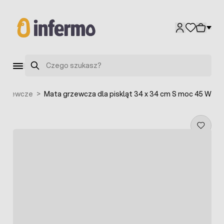
Przejdź do treści
Szukaj
 grzewcze
>
Mata grzewcza dla piskląt 34 x 34 cm S moc 45 W