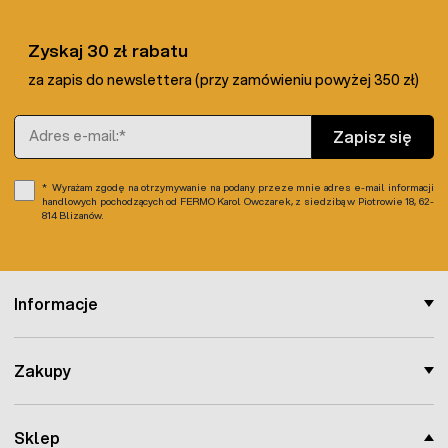
Zyskaj 30 zł rabatu
za zapis do newslettera (przy zamówieniu powyżej 350 zł)
Adres e-mail
Zapisz się
Wyrażam zgodę na otrzymywanie na podany przeze mnie adres e-mail informacji
handlowych pochodzących od FERMO Karol Owczarek, z siedzibą w Piotrowie 18, 62-
814 Blizanów.
Informacje
Zakupy
Sklep