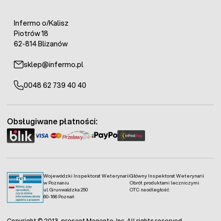
Infermo o/Kalisz
Piotrów 18
62-814 Blizanów
sklep@infermo.pl
0048 62 739 40 40
Obsługiwane płatności:
Wojewódzki Inspektorat Weterynarii
Główny Inspektorat Weterynarii
w Poznaniu
Obrót produktami leczniczymi
ul. Grunwaldzka 250
OTC na odległość
60-166 Poznań
Copyright © 2013-present Magento, Inc. All rights reserved.