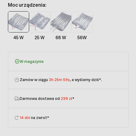
Moc urządzenia:
45 W
25 W
68 W
56W
W magazynie
Zamów w ciągu
3h 25m 58s
, a wyślemy dziś
*.
Darmowa dostawa od
299 zł
*
14 dni
na zwrot*