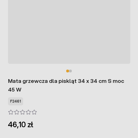
Mata grzewcza dla piskląt 34 x 34 cm S moc
45 W
F2461
46,10 zł