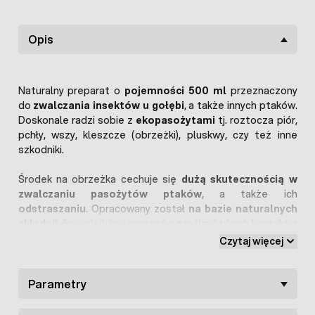
Opis
Naturalny preparat o
pojemności 500 ml
przeznaczony
do
zwalczania insektów u gołębi
, a także innych ptaków.
Doskonale radzi sobie z
ekopasożytami
tj. roztocza piór,
pchły, wszy, kleszcze (obrzeżki), pluskwy, czy też inne
szkodniki.
Środek na obrzeżka cechuje się
dużą skutecznością w
zwalczaniu pasożytów ptaków
, a także ich
odstraszaniu
. Opracowany został
na bazie naturalnych
składników
- olejków i wyciągów z roślin, których kontakt z
insektem prowadzi do jego
śmierci
. Preparat jest w pełni
Czytaj więcej
bezpieczny dla ptaków
i ma
świeży
,
cytrynowy zapach
.
One shot na insekty gołębi jest
Parametry
bardzo łatwy w użytku
.
Posiada
atomizer
, który pozwala na jego rozpylenie i
dotarcie w najmniejsze szczeliny. Oprysk nanosi się na