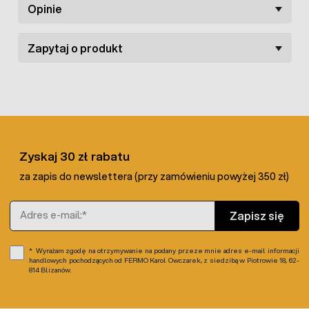
Opinie
powierzchnię, gniazda, siodełka, a także na ptaki pryskając
z odległości ok. 30 cm
.
Zapytaj o produkt
Zyskaj 30 zł rabatu
za zapis do newslettera (przy zamówieniu powyżej 350 zł)
Adres e-mail
Zapisz się
Wyrażam zgodę na otrzymywanie na podany przeze mnie adres e-mail informacji
handlowych pochodzących od FERMO Karol Owczarek, z siedzibą w Piotrowie 18, 62-
814 Blizanów.