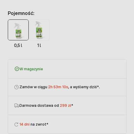
Pojemność:
0,5 l
1 l
W magazynie
Zamów w ciągu
2h 53m 10s
, a wyślemy dziś
*.
Darmowa dostawa od
299 zł
*
14 dni
na zwrot*