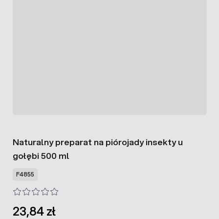
Naturalny preparat na piórojady insekty u
gołębi 500 ml
F4855
23,84 zł