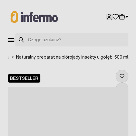
Przejdź do treści
Szukaj
robiu
>
Naturalny preparat na piórojady insekty u gołębi 500 ml
BESTSELLER