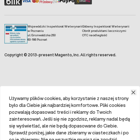
Wojewódzki Inspektorat Weterynarii
Główny Inspektorat Weterynarii
w Poznaniu
Obrót produktami leczniczymi
ul. Grunwaldzka 250
OTC na odległość
60-166 Poznań
Copyright © 2013-present Magento, Inc. All rights reserved.
Używamy plików cookies, aby korzystanie z naszej strony
było dla Ciebie jak najbardziej komfortowe. Pliki cookies
pozwalają dopasować treści i reklamy do Twoich
zainteresowań. Jeśli się nie zgodzisz, reklamy nadal będą
się wyświetlać, ale nie będą dopasowane do Ciebie.
Sprawdź poniżej, jakie dane zbieramy w ciasteczkach i po
co je zbieramy. Nie na wszystkie musisz się zgodzić.