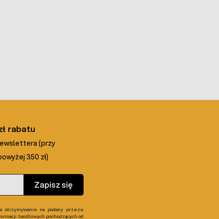
zł rabatu
newslettera (przy
owyżej 350 zł)
Zapisz się
 otrzymywanie na podany przeze
formacji handlowych pochodzących od