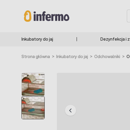
Przejdź do treści
S
Inkubatory do jaj
Dezynfekcja i 
Strona główna
>
Inkubatory do jaj
>
Odchowalniki
>
O