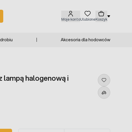
Moje konto
Ulubione
Koszyk
 drobiu
Akcesoria dla hodowców
 z lampą halogenową i