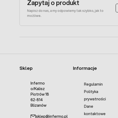
Zapytaj o produkt
Napisz do nas, a my odpowiemy tak szybko, jak to
możliwe.
Sklep
Informacje
Infermo
Regulamin
o/Kalisz
Polityka
Piotrów 18
prywatności
62-814
Blizanów
Dane
kontaktowe
sklep@infermo.pl