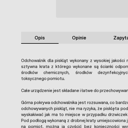
Opis
Opinie
Zapyta
Odchowalnik dla piskląt wykonany z wysokiej jakości 
sztywna krata z którego wykonane są ścianki odporn
środków chemicznych, środków dezynfekcyjny
toksycznego pomiotu.
Całe urządzenie jest składane i łatwe do przechowywan
Górna pokrywa odchowalnika jest rozsuwana, co bardz
odchowywanych piskląt, nie ma ryzyka, że pisklęta po
wyskakiwać jak ma to miejsce w przypadku drzwiczek 
Pod podłogą wykonaną z drobnej kraty umiejscowiona 
na pomiot, można ją czyścić bez konieczności wy