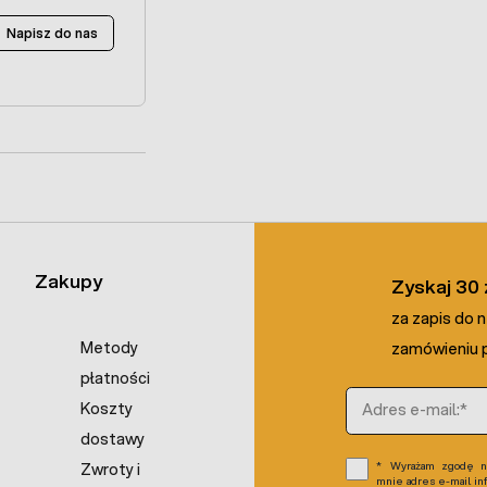
Napisz do nas
Zakupy
Zyskaj 30 
za zapis do 
Metody
zamówieniu p
płatności
Adres e-mail
Koszty
dostawy
Wyrażam zgodę na
Zwroty i
mnie adres e-mail in