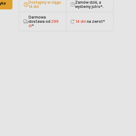
Dostępny w ciągu
Zamów dziś, a
yka
14 dni
wyślemy jutro
*.
Darmowa
dostawa od
299
14 dni
na zwrot*
zł
*