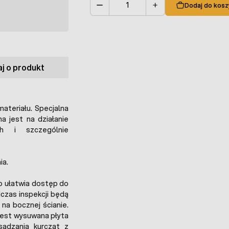
Dodaj do kosz
Ilość
j o produkt
materiału. Specjalna
a jest na działanie
ch i szczególnie
ia.
o ułatwia dostęp do
dczas inspekcji będą
na bocznej ścianie.
jest wysuwana płyta
sadzania kurcząt z