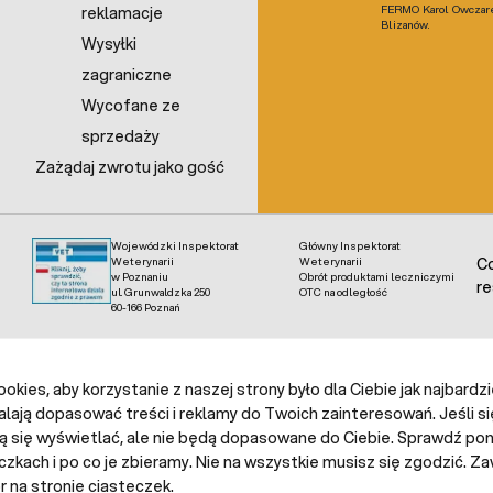
FERMO Karol Owczarek
reklamacje
Blizanów.
Wysyłki
zagraniczne
Wycofane ze
sprzedaży
Zażądaj zwrotu jako gość
Wojewódzki Inspektorat
Główny Inspektorat
Weterynarii
Weterynarii
Co
w Poznaniu
Obrót produktami leczniczymi
re
ul. Grunwaldzka 250
OTC na odległość
60-166 Poznań
kies, aby korzystanie z naszej strony było dla Ciebie jak najbardz
alają dopasować treści i reklamy do Twoich zainteresowań. Jeśli si
ą się wyświetlać, ale nie będą dopasowane do Ciebie. Sprawdź poni
czkach i po co je zbieramy. Nie na wszystkie musisz się zgodzić.
 na stronie ciasteczek.