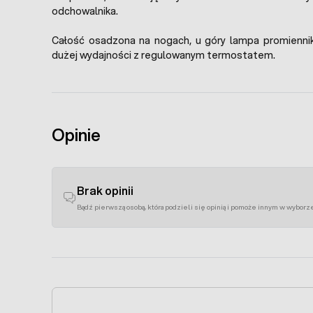
odchowalnika.
Całość osadzona na nogach, u góry lampa promienn
dużej wydajności z regulowanym termostatem.
Opinie
Brak opinii
Bądź pierwszą osobą, która podzieli się opinią i pomoże innym w wyborz