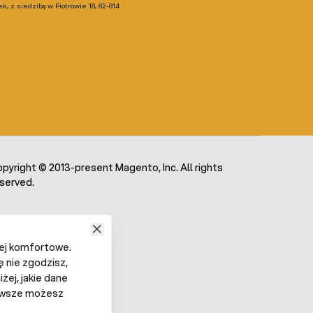
, z siedzibą w Piotrowie 18, 62-814
pyright © 2013-present Magento, Inc. All rights
served.
iej komfortowe.
ę nie zgodzisz,
żej, jakie dane
 Zawsze możesz