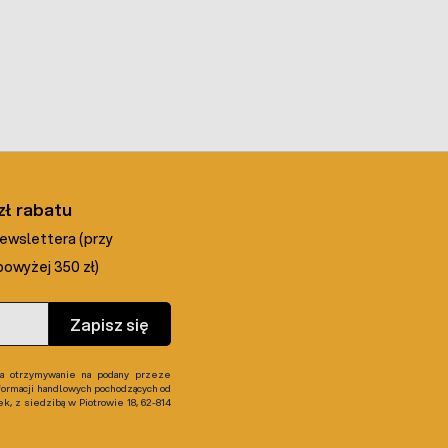
zł rabatu
newslettera (przy
owyżej 350 zł)
Zapisz się
 otrzymywanie na podany przeze
formacji handlowych pochodzących od
, z siedzibą w Piotrowie 18, 62-814