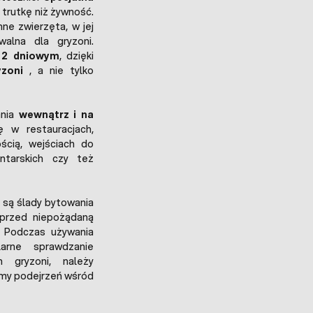
 trutkę niż żywność.
ne zwierzęta, w jej
walna dla gryzoni.
 2 dniowym
, dzięki
ryzoni
, a nie tylko
ania
wewnątrz i na
ę w restauracjach,
cią, wejściach do
ntarskich czy też
 są ślady bytowania
 przed niepożądaną
. Podczas używania
larne sprawdzanie
 gryzoni, należy
imy podejrzeń wśród