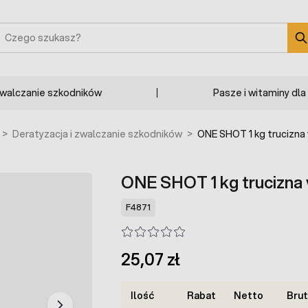
zukaj
zwalczanie szkodników
Pasze i witaminy dla
>
Deratyzacja i zwalczanie szkodników
>
ONE SHOT 1 kg trucizna 
ONE SHOT 1 kg trucizna 
F4871
25,07 zł
Ilość
Rabat
Netto
Bru