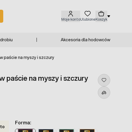
Moje konto
Ulubione
Koszyk
 drobiu
Akcesoria dla hodowców
w paście na myszy i szczury
w paście na myszy i szczury
Forma:
tto