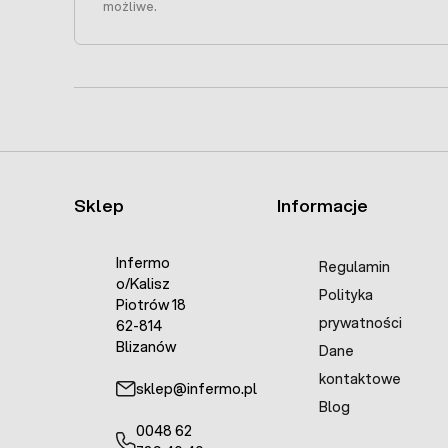
możliwe.
Sklep
Informacje
Infermo
Regulamin
o/Kalisz
Polityka
Piotrów 18
prywatności
62-814
Blizanów
Dane
kontaktowe
sklep@infermo.pl
Blog
0048 62