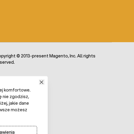
pyright © 2013-present Magento, Inc. All rights
served.
iej komfortowe.
ę nie zgodzisz,
żej, jakie dane
 Zawsze możesz
awienia