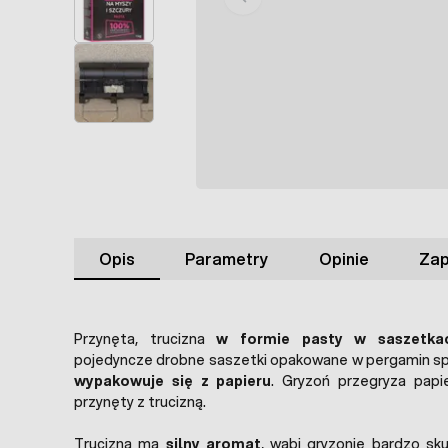
Opis
Parametry
Opinie
Zap
Przynęta, trucizna
w formie pasty w saszetka
pojedyncze drobne saszetki opakowane w pergamin s
wypakowuje się z papieru
. Gryzoń przegryza papi
przynęty z trucizną.
Trucizna ma
silny aromat
, wabi gryzonie bardzo sk