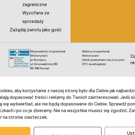
zagraniczne
Wycofane ze
sprzedaży
Zażądaj zwrotu jako gość
Wojewódzki Inspektorat
Główny Inspektorat
Weterynarii
Weterynarii
Co
w Poznaniu
Obrót produktami leczniczymi
re
ul. Grunwaldzka 250
OTC na odległość
60-166 Poznań
kies, aby korzystanie z naszej strony było dla Ciebie jak najbardz
alają dopasować treści i reklamy do Twoich zainteresowań. Jeśli si
ą się wyświetlać, ale nie będą dopasowane do Ciebie. Sprawdź poni
czkach i po co je zbieramy. Nie na wszystkie musisz się zgodzić.
 na stronie ciasteczek.
Ust