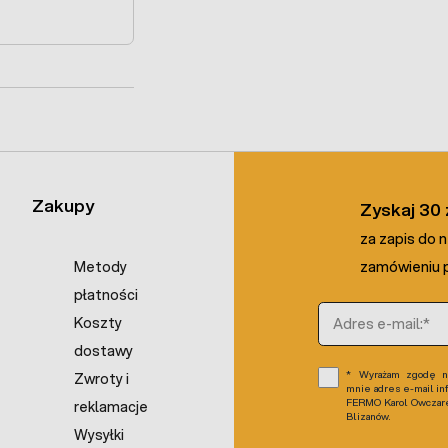
Zakupy
Zyskaj 30 
za zapis do 
Metody
zamówieniu p
płatności
Adres e-mail
Koszty
dostawy
Wyrażam zgodę na
Zwroty i
mnie adres e-mail in
FERMO Karol Owczarek
reklamacje
Blizanów.
Wysyłki