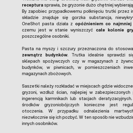
receptura
sprawia, że gryzonie dużo chętniej wybierają
By zapobiec przypadkowemu połknięciu trutki przez in
składzie znajduje się gorzka substancja, niewykry
OneShot pasta działa z
opóźnieniem co najmniej
czemu jest w stanie wyniszczyć
całe kolonie g
poszczególne osobniki.
Pasta na myszy i szczury przeznaczona do stosow
zewnątrz budynków
. Trutka idealnie sprawdzi si
sklepach spożywczych czy w magazynach z żywnoś
budynków, w piwnicach, w pomieszczeniach inwe
magazynach zbożowych.
Saszetki należy rozkładać w miejscach gdzie widoczne
gryzoni, wzdłuż ścian, najlepiej w zabezpieczonych
ingerencją karmnikach lub stacjach deratyzacyjnych
środków gryzoniobójczych konieczne jest regu
otoczenia. W przypadku odnalezienia martwych
niezwłocznie się ich pozbyć. W ten sposób nie wzbudz
innych osobników.