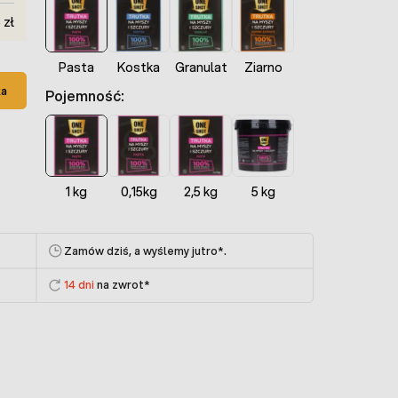
 zł
Pasta
Kostka
Granulat
Ziarno
ka
Pojemność:
1 kg
0,15kg
2,5 kg
5 kg
Zamów dziś, a wyślemy jutro
*.
14 dni
na zwrot*