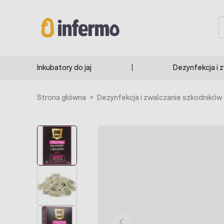
Przejdź do treści
S
Inkubatory do jaj
Dezynfekcja i 
Strona główna
>
Dezynfekcja i zwalczanie szkodników
BESTSELLER