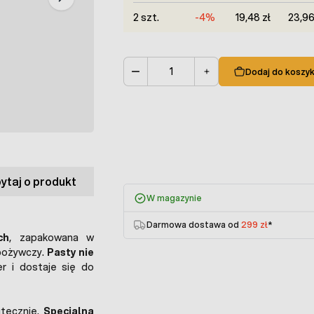
2 szt.
-4%
19,48 zł
23,96
Dodaj do koszy
Ilość
ytaj o produkt
W magazynie
Darmowa dostawa od
299 zł
*
ch
, zapakowana w
pożywczy.
Pasty nie
er i dostaje się do
utecznie.
Specjalna