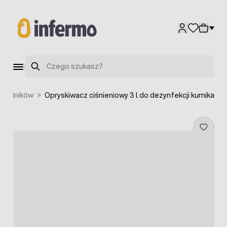
Przejdź do treści
Szukaj
szkodników
>
Opryskiwacz ciśnieniowy 3 l do dezynfekcji kurnika