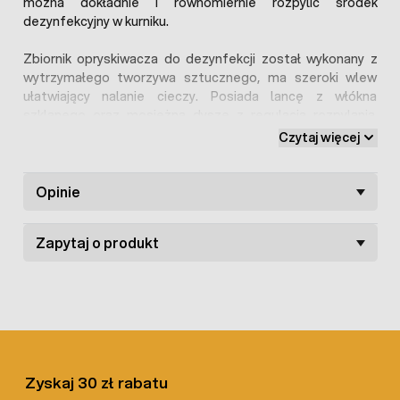
można dokładnie i równomiernie rozpylić środek
dezynfekcyjny w kurniku.
Zbiornik opryskiwacza do dezynfekcji został wykonany z
wytrzymałego tworzywa sztucznego, ma szeroki wlew
ułatwiający nalanie cieczy. Posiada lancę z włókna
szklanego oraz mosiężną dyszę z regulacją rozpylania.
Opryskiwacz ciśnieniowy jest wyposażony również w
Czytaj więcej
regulowany pasek do zawieszenia na ramieniu. Na rączce
lancy znajduje się wygodny przełącznik z blokadą
ułatwiający dozowanie preparatu. Ciśnienie w
Opinie
opryskiwaczu wytwarza się za pomocą ręcznej pompki
tłokowej.
Zapytaj o produkt
Opryskiwacz sprawdzi się zarówno do rozpylania środka
dezynfekcyjnego jak i oprysków owadobójczych i innych
cieczy.
Zyskaj 30 zł rabatu