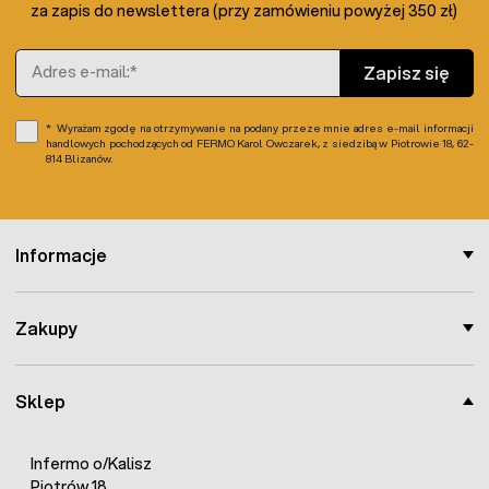
za zapis do newslettera (przy zamówieniu powyżej 350 zł)
Adres e-mail
Zapisz się
Wyrażam zgodę na otrzymywanie na podany przeze mnie adres e-mail informacji
handlowych pochodzących od FERMO Karol Owczarek, z siedzibą w Piotrowie 18, 62-
814 Blizanów.
Informacje
Zakupy
Sklep
Infermo o/Kalisz
Piotrów 18