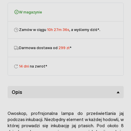
W magazynie
Zamów w ciągu
10h 27m 36s
, a wyślemy dziś
*.
Darmowa dostawa od
299 zł
*
14 dni
na zwrot*
Opis
Owoskop, profrsjonalna lampa do prześwietlania jaj
podczas inkubacji. Niezbędny element w każdej hodowli, w
której prowadzi się inkubację jaj ptasich. Pod około 8