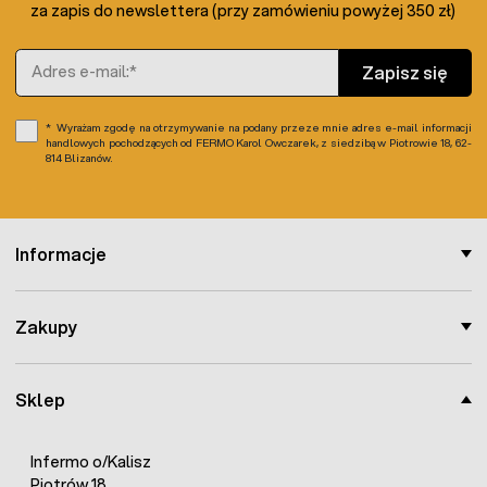
za zapis do newslettera (przy zamówieniu powyżej 350 zł)
Adres e-mail
Zapisz się
Wyrażam zgodę na otrzymywanie na podany przeze mnie adres e-mail informacji
handlowych pochodzących od FERMO Karol Owczarek, z siedzibą w Piotrowie 18, 62-
814 Blizanów.
Informacje
Zakupy
Sklep
Infermo o/Kalisz
Piotrów 18