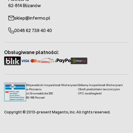
62-814 Blizanów
sklep@infermo.pl
0048 62 739 40 40
Obsługiwane płatności:
Wojewódzki Inspektorat Weterynarii
Główny Inspektorat Weterynarii
w Poznaniu
Obrót produktami leczniczymi
ul. Grunwaldzka 250
OTC na odległość
60-166 Poznań
Copyright © 2013-present Magento, Inc. All rights reserved.