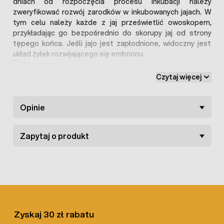
dniach od rozpoczęcia procesu inkubacji należy
zweryfikować rozwój zarodków w inkubowanych jajach. W
tym celu należy każde z jaj prześwietlić owoskopem,
przykładając go bezpośrednio do skorupy jaj od strony
tępego końca. Jeśli jajo jest zapłodnione, widoczny jest
układ żyłek rozwijającego się embrionu.
Czytaj więcej
Oferowany owoskop zasialny jest na 230V i do oświetlania
wykorzystuje standardową żarówkę o maksymalnej mocy
Opinie
60W montowaną na gwint E27. Dzięki temu wymiana
żarówki nie jest problemem. Duża puszka, z małym
Zapytaj o produkt
otworem wyjściowym pozwala uzyskać światło o
najlepszej barwie.
Pozwala obserwować:
Zyskaj 30 zł rabatu