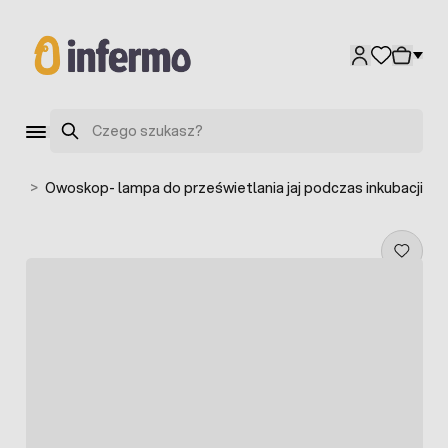
Przejdź do treści
Szukaj
 jaj
>
Owoskop- lampa do prześwietlania jaj podczas inkubacji