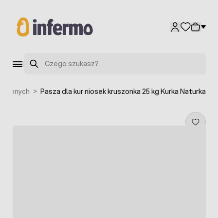
Przejdź do treści
Szukaj
ozdobnych
>
Pasza dla kur niosek kruszonka 25 kg Kurka Naturka