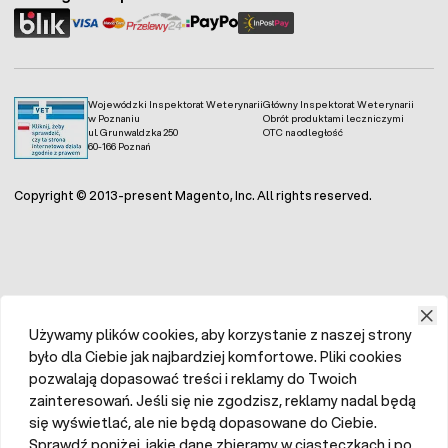
Wojewódzki Inspektorat Weterynarii
Główny Inspektorat Weterynarii
w Poznaniu
Obrót produktami leczniczymi
ul. Grunwaldzka 250
OTC na odległość
60-166 Poznań
Copyright © 2013-present Magento, Inc. All rights reserved.
Używamy plików cookies, aby korzystanie z naszej strony
było dla Ciebie jak najbardziej komfortowe. Pliki cookies
pozwalają dopasować treści i reklamy do Twoich
zainteresowań. Jeśli się nie zgodzisz, reklamy nadal będą
się wyświetlać, ale nie będą dopasowane do Ciebie.
Sprawdź poniżej, jakie dane zbieramy w ciasteczkach i po