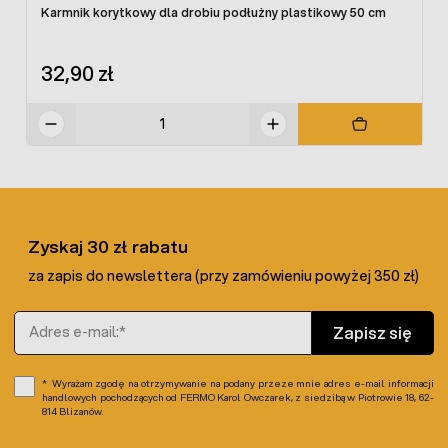
Karmnik korytkowy dla drobiu podłużny plastikowy 50 cm
Składniki analityczne:
Białko surowe - 15,99 %
32,90 zł
Włókno surowe - 3,91 %
Lizyna - 0,76 %
Wapń - 3,57 %
Sód - 0,16 %
Oleje i tłuszcze surowe - 4,09 %
Popiół surowy - 12,78 %
Metionina - 0,32 %
Fosfor - 0,54 %
Zyskaj 30 zł rabatu
za zapis do newslettera (przy zamówieniu powyżej 350 zł)
Adres e-mail
Zapisz się
Wyrażam zgodę na otrzymywanie na podany przeze mnie adres e-mail informacji
handlowych pochodzących od FERMO Karol Owczarek, z siedzibą w Piotrowie 18, 62-
814 Blizanów.