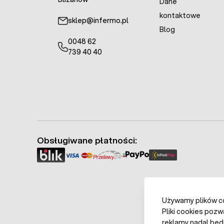
Dane
kontaktowe
sklep@infermo.pl
Blog
0048 62
739 40 40
Obsługiwane płatności:
Używamy plików coo
Pliki cookies pozw
reklamy nadal będ