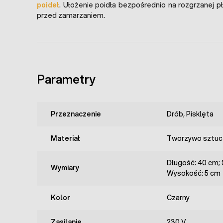
poideł
. Ułożenie poidła bezpośrednio na rozgrzanej p
przed zamarzaniem.
Parametry
Przeznaczenie
Drób, Pisklęta
Materiał
Tworzywo sztuc
Długość: 40 cm; 
Wymiary
Wysokość: 5 cm
Kolor
Czarny
Zasilanie
230 V