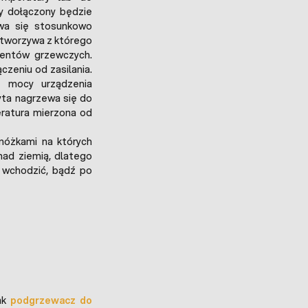
y dołączony będzie
ewa się stosunkowo
 tworzywa z którego
mentów grzewczych.
czeniu od zasilania.
e mocy urządzenia
łyta nagrzewa się do
eratura mierzona od
nóżkami na których
nad ziemią, dlatego
 wchodzić, bądź po
ak
podgrzewacz do