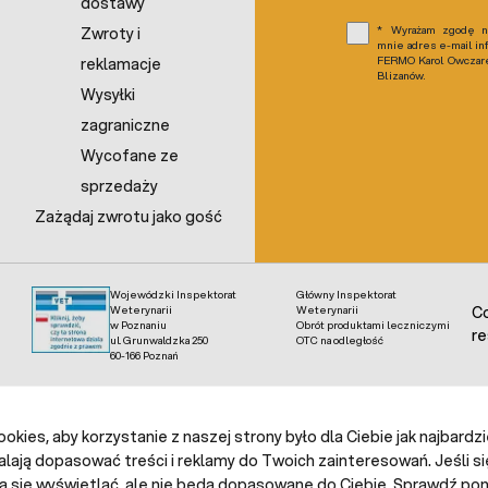
dostawy
Wyrażam zgodę na
Zwroty i
mnie adres e-mail in
FERMO Karol Owczarek
reklamacje
Blizanów.
Wysyłki
zagraniczne
Wycofane ze
sprzedaży
Zażądaj zwrotu jako gość
Wojewódzki Inspektorat
Główny Inspektorat
Weterynarii
Weterynarii
Co
w Poznaniu
Obrót produktami leczniczymi
re
ul. Grunwaldzka 250
OTC na odległość
60-166 Poznań
kies, aby korzystanie z naszej strony było dla Ciebie jak najbardz
alają dopasować treści i reklamy do Twoich zainteresowań. Jeśli si
ą się wyświetlać, ale nie będą dopasowane do Ciebie. Sprawdź poni