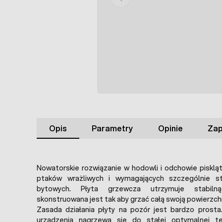
Opis
Parametry
Opinie
Zap
Nowatorskie rozwiązanie w hodowli i odchowie pisklą
ptaków wrażliwych i wymagających szczególnie st
bytowych. Płyta grzewcza utrzymuje stabiln
skonstruowana jest tak aby grzać całą swoją powierzch
Zasada działania płyty na pozór jest bardzo prosta
urządzenia nagrzewa się do stałej optymalnej t