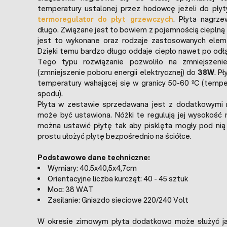
temperatury ustalonej przez hodowcę jeżeli do płyt
termoregulator do płyt grzewczych
. Płyta nagrz
długo. Związane jest to bowiem z pojemnością cieplną
jest to wykonane oraz rodzaje zastosowanych ele
Dzięki temu bardzo długo oddaje ciepło nawet po odłą
Tego typu rozwiązanie pozwoliło na zmniejszeni
(zmniejszenie poboru energii elektrycznej) do
38W
. P
temperatury wahającej się w granicy 50-60 ºC (temp
spodu).
Płyta w zestawie sprzedawana jest z dodatkowymi 
może być ustawiona. Nóżki te regulują jej wysokość 
można ustawić płytę tak aby pisklęta mogły pod nią
prostu ułożyć płytę bezpośrednio na ściółce.
Podstawowe dane techniczne:
Wymiary: 40.5x40,5x4,7cm
Orientacyjne liczba kurcząt: 40 - 45 sztuk
Moc: 38 WAT
Zasilanie: Gniazdo sieciowe 220/240 Volt
W okresie zimowym płyta dodatkowo może służyć j