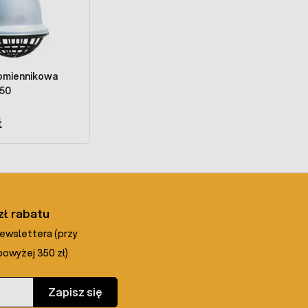
omiennikowa
50
ł
zł rabatu
newslettera (przy
owyżej 350 zł)
Zapisz się