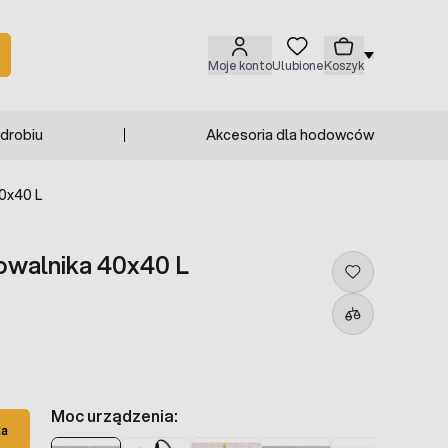
Moje konto
Ulubione
Koszyk
 drobiu
Akcesoria dla hodowców
0x40 L
owalnika 40x40 L
Moc urządzenia:
ka