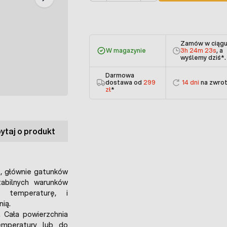
Zamów w ciąg
W magazynie
3h 24m 22s
, a
wyślemy dziś
*.
Darmowa
dostawa od
299
14 dni
na zwro
zł
*
ytaj o produkt
t, głównie gatunków
abilnych warunków
ą temperaturę, i
nią.
. Cała powierzchnia
emperatury lub do