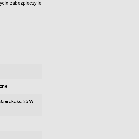
łycie zabezpieczy je
zne
Szerokość: 25 W;