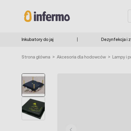
Przejdź do treści
S
Inkubatory do jaj
Dezynfekcja i 
Strona główna
>
Akcesoria dla hodowców
>
Lampy i p