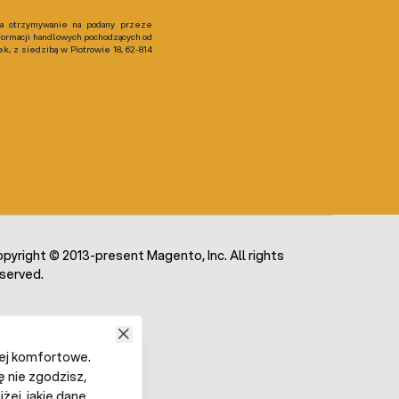
 otrzymywanie na podany przeze
formacji handlowych pochodzących od
, z siedzibą w Piotrowie 18, 62-814
pyright © 2013-present Magento, Inc. All rights
served.
iej komfortowe.
ę nie zgodzisz,
żej, jakie dane