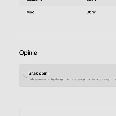
Moc
38 W
Opinie
Brak opinii
Bądź pierwszą osobą, która podzieli się opinią i pomoże innym w wyborz