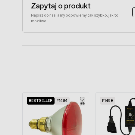
Zapytaj o produkt
Napisz do nas, a my odpowiemy tak szybko, jak to
możliwe.
Press to skip carousel
BESTSELLER
F1484
F1489