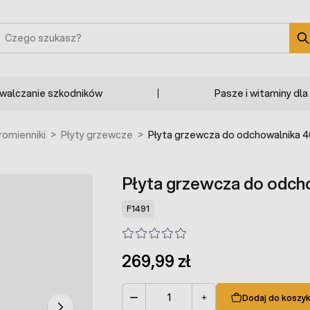
zukaj
zwalczanie szkodników
Pasze i witaminy dla
romienniki
>
Płyty grzewcze
>
Płyta grzewcza do odchowalnika 4
Płyta grzewcza do odch
F1491
269,99 zł
Dodaj do koszy
Ilość