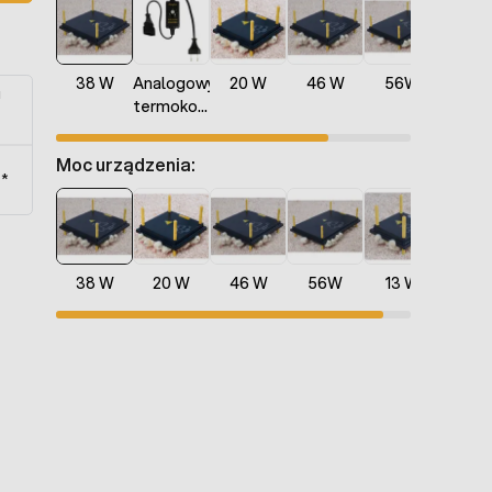
38 W
Analogowy
20 W
46 W
56W
13 
u
termokontroler
do płyt
grzewczych
Moc urządzenia:
t*
38 W
20 W
46 W
56W
13 W