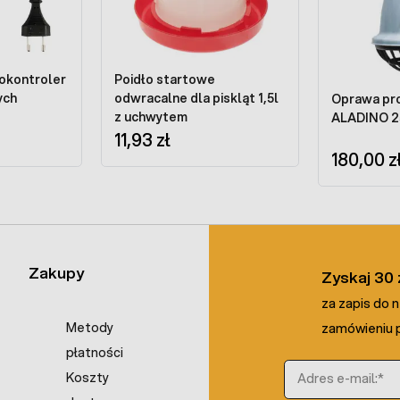
okontroler
Poidło startowe
czych
odwracalne dla piskląt 1,5l
Oprawa pr
z uchwytem
ALADINO 2
11,93 zł
180,00 z
Zakupy
Zyskaj 30 
za zapis do 
Metody
zamówieniu p
płatności
Adres e-mail
Koszty