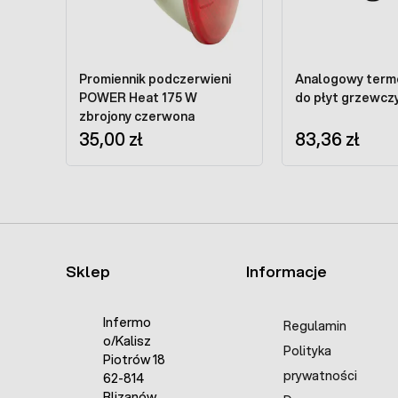
Promiennik podczerwieni
Analogowy term
POWER Heat 175 W
do płyt grzew
zbrojony czerwona
35,00 zł
83,36 zł
Sklep
Informacje
Infermo
Regulamin
o/Kalisz
Polityka
Piotrów 18
prywatności
62-814
Blizanów