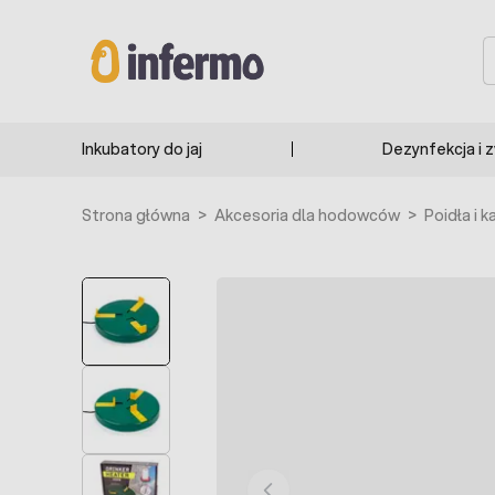
Przejdź do treści
S
Inkubatory do jaj
Dezynfekcja i 
Strona główna
>
Akcesoria dla hodowców
>
Poidła i k