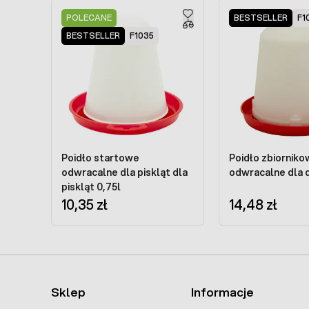
Press to skip carousel
POLECANE
BESTSELLER
F1
BESTSELLER
F1035
Poidło startowe
Poidło zbiornik
odwracalne dla piskląt dla
odwracalne dla d
piskląt 0,75l
10,35 zł
14,48 zł
Sklep
Informacje