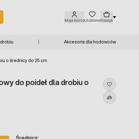
Moje konto
Ulubione
Koszyk
 drobiu
Akcesoria dla hodowców
u o średnicy do 25 cm
y do poideł dla drobiu o
Średnica: