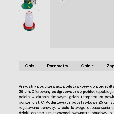
Opis
Parametry
Opinie
Zap
Przydatny
podgrzewacz podstawkowy do poideł dla 
25 cm
. Oferowany
podgrzewacz do poideł
zapobiega
poidle w okresie zimowym, gdzie temperatura powie
poniżej 0 st. C.
Podgrzewacz podstawkowy 25 cm
zo
regulowane uchwyty, w celu łatwego dopasowania d
dzięki grzałce umieszczonej wewnątrz obudowy o