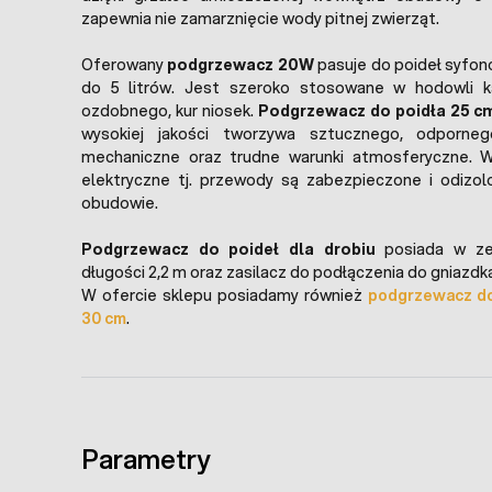
zapewnia nie zamarznięcie wody pitnej zwierząt.
Oferowany
podgrzewacz 20W
pasuje do poideł syfo
do 5 litrów. Jest szeroko stosowane w hodowli ka
ozdobnego, kur niosek.
Podgrzewacz do poidła 25 c
wysokiej jakości tworzywa sztucznego, odporne
mechaniczne oraz trudne warunki atmosferyczne. 
elektryczne tj. przewody są zabezpieczone i odizol
obudowie.
Podgrzewacz do poideł dla drobiu
posiada w ze
długości 2,2 m oraz zasilacz do podłączenia do gniazdk
W ofercie sklepu posiadamy również
podgrzewacz do
30 cm
.
Parametry