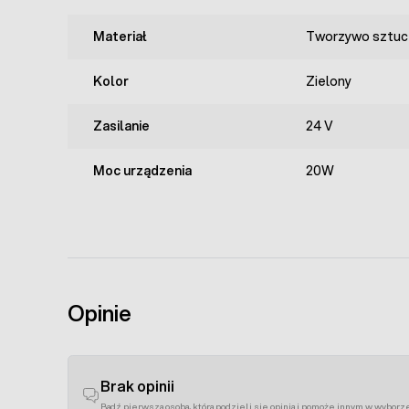
Materiał
Tworzywo sztuc
Kolor
Zielony
Zasilanie
24 V
Moc urządzenia
20W
Opinie
Brak opinii
Bądź pierwszą osobą, która podzieli się opinią i pomoże innym w wyborz