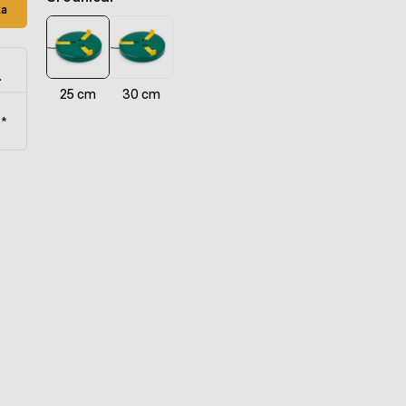
ka
.
25 cm
30 cm
t*