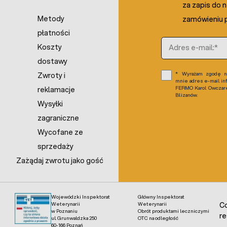
za zapis do 
Metody
zamówieniu p
płatności
Adres e-mail
Koszty
dostawy
Wyrażam zgodę na
Zwroty i
mnie adres e-mail in
FERMO Karol Owczarek
reklamacje
Blizanów.
Wysyłki
zagraniczne
Wycofane ze
sprzedaży
Zażądaj zwrotu jako gość
Wojewódzki Inspektorat
Główny Inspektorat
Weterynarii
Weterynarii
Co
w Poznaniu
Obrót produktami leczniczymi
re
ul. Grunwaldzka 250
OTC na odległość
60-166 Poznań