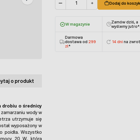
Dodaj do koszy
Ilość
Zamów dziś, a
W magazynie
wyślemy jutro
*
Darmowa
dostawa od
299
14 dni
na zwro
zł
*
ytaj o produkt
drobiu o średnicy
 zamarzaniu wody w
trza utrzymuje się
stał wyposażony w
o poidła. Wszystko
 mocy 20 W, która