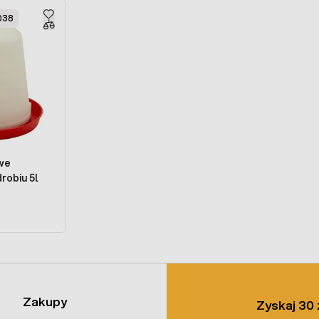
038
owe
robiu 5l
Zakupy
Zyskaj 30 