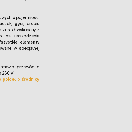
nowych o pojemności
czek, gęsi, drobiu
m
został wykonany z
go na uszkodzenia
Wszystkie elementy
owane w specjalnej
stawie przewód o
a 230 V.
 poideł o średnicy