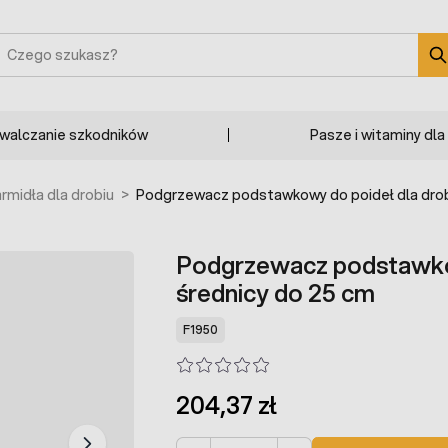
zukaj
zwalczanie szkodników
Pasze i witaminy dla
armidła dla drobiu
>
Podgrzewacz podstawkowy do poideł dla drobi
Podgrzewacz podstawkow
średnicy do 25 cm
F1950
204,37 zł