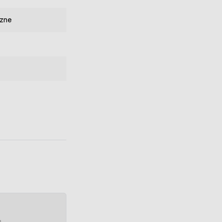
zne
e.