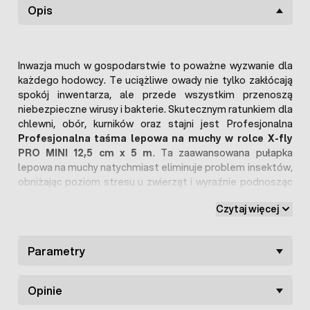
Opis
Inwazja much w gospodarstwie to poważne wyzwanie dla
każdego hodowcy. Te uciążliwe owady nie tylko zakłócają
spokój inwentarza, ale przede wszystkim przenoszą
niebezpieczne wirusy i bakterie. Skutecznym ratunkiem dla
chlewni, obór, kurników oraz stajni jest Profesjonalna
Profesjonalna taśma lepowa na muchy w rolce X-fly
PRO MINI 12,5 cm x 5 m
. Ta zaawansowana pułapka
lepowa na muchy natychmiast eliminuje problem insektów,
obniżając poziom stresu u zwierząt i wyraźnie podnosząc
standardy sanitarne w gospodarstwie. Na jej skuteczność
Czytaj więcej
wpływa mocny klej z bezwonnym wabikiem oraz specjalny
nadruk, który imituje sylwetki owadów i przyciąga je jak
magnes.
Parametry
Ekologiczna walka z muchami w
gospodarstwie – bez szkodliwych chemikaliów
Opinie
Hodowla zwierząt gospodarskich dość często wymaga