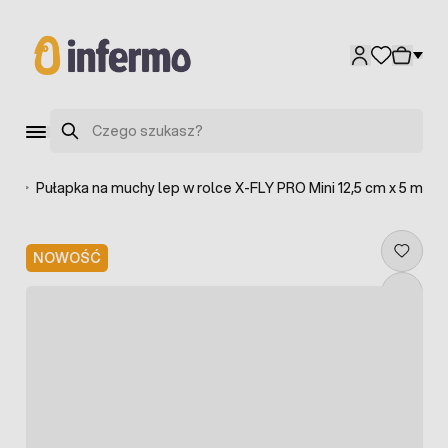
Przejdź do treści
Szukaj
ów
>
Pułapka na muchy lep w rolce X-FLY PRO Mini 12,5 cm x 5 m
NOWOŚĆ