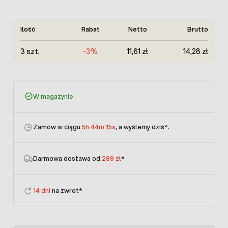
Ilość
Rabat
Netto
Brutto
3 szt.
-3%
11,61 zł
14,28 zł
W magazynie
Zamów w ciągu
5h 44m 15s
, a wyślemy dziś
*.
Darmowa dostawa od
299 zł
*
14 dni
na zwrot*