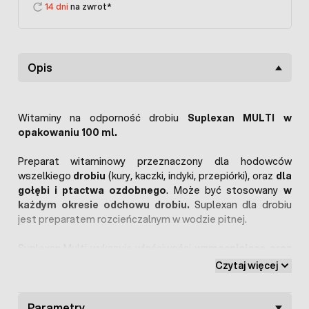
14 dni
na zwrot*
Opis
Witaminy na odporność drobiu
Suplexan MULTI w
opakowaniu 100 ml.
Preparat witaminowy przeznaczony dla hodowców
wszelkiego
drobiu
(kury, kaczki, indyki, przepiórki), oraz
dla
gołębi i ptactwa ozdobnego
. Może być stosowany
w
każdym okresie odchowu drobiu.
Suplexan dla drobiu
jest preparatem rozcieńczalnym w wodzie pitnej.
Suplexan Multi wykazuje właściwości
wzmacniające oraz
regenerujące
. Polecany jest szczególnie w okresach
Czytaj więcej
obniżonej odporności oraz rekonwalescencji np. po
przebytej antybiotykoterapi. Zestaw witamin dla drobiu
można stosować jako profilaktykę syndromu nagłej
Parametry