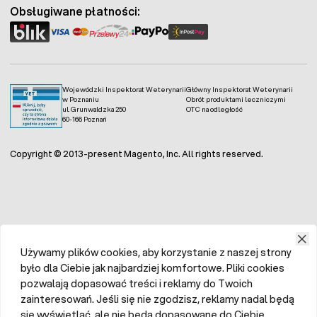
Obsługiwane płatności:
Wojewódzki Inspektorat Weterynarii
Główny Inspektorat Weterynarii
w Poznaniu
Obrót produktami leczniczymi
ul. Grunwaldzka 250
OTC na odległość
60-166 Poznań
Copyright © 2013-present Magento, Inc. All rights reserved.
Używamy plików cookies, aby korzystanie z naszej strony
było dla Ciebie jak najbardziej komfortowe. Pliki cookies
pozwalają dopasować treści i reklamy do Twoich
zainteresowań. Jeśli się nie zgodzisz, reklamy nadal będą
się wyświetlać, ale nie będą dopasowane do Ciebie.