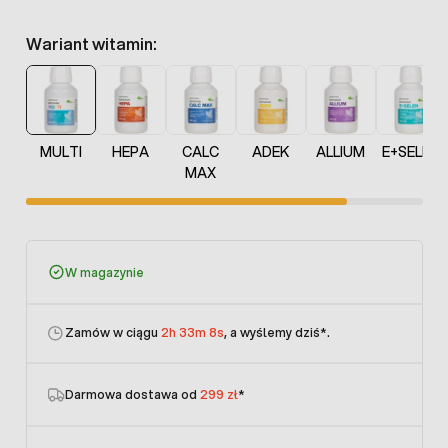
Wariant witamin:
MULTI
HEPA
CALC
ADEK
ALLIUM
E+SELEN
MAX
W magazynie
Zamów w ciągu
2h 33m 8s
, a wyślemy dziś
*.
Darmowa dostawa od
299 zł
*