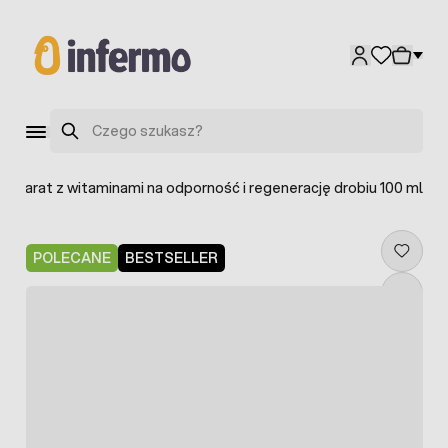
Przejdź do treści
Szukaj
eparat z witaminami na odporność i regenerację drobiu 100 ml
POLECANE
BESTSELLER