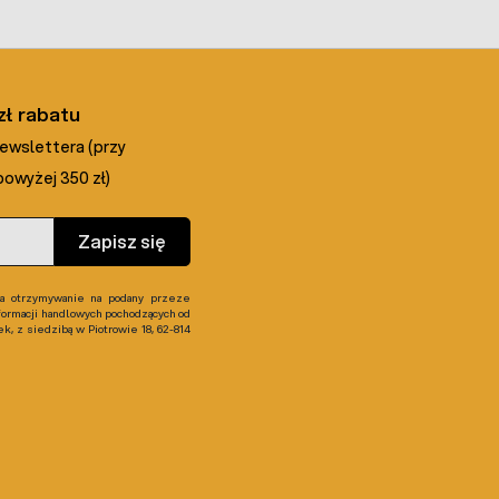
zł rabatu
newslettera (przy
owyżej 350 zł)
Zapisz się
 otrzymywanie na podany przeze
formacji handlowych pochodzących od
, z siedzibą w Piotrowie 18, 62-814