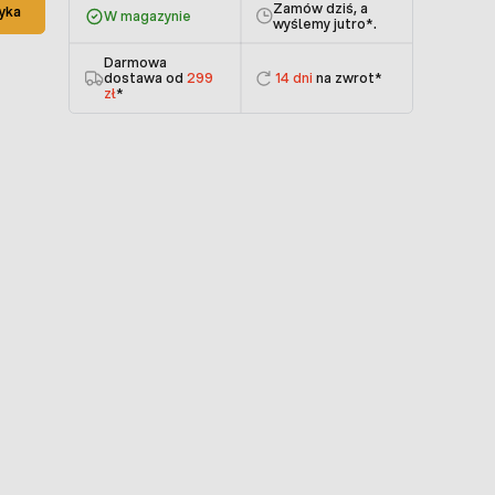
Zamów dziś, a
yka
W magazynie
wyślemy jutro
*.
Darmowa
dostawa od
299
14 dni
na zwrot*
zł
*