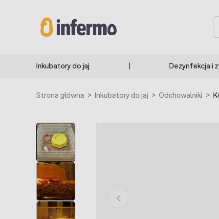
Przejdź do treści
S
Inkubatory do jaj
Dezynfekcja i 
Strona główna
>
Inkubatory do jaj
>
Odchowalniki
>
K