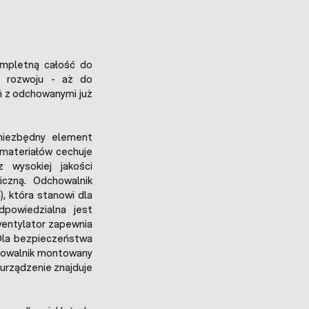
ompletną całość do
o rozwoju - aż do
ń z odchowanymi już
iezbędny element
 materiałów cechuje
 wysokiej jakości
czną. Odchowalnik
, która stanowi dla
dpowiedzialna jest
wentylator zapewnia
Dla bezpieczeństwa
chowalnik montowany
urządzenie znajduje