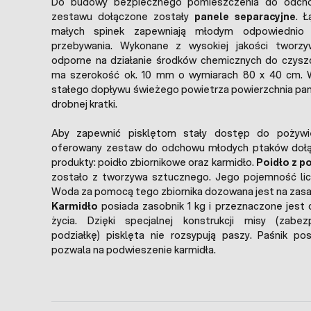
Do budowy bezpiecznego pomieszczenia do odcho
zestawu dołączone zostały
panele separacyjne
. 
małych spinek zapewniają młodym odpowiednio
przebywania. Wykonane z wysokiej jakości tworz
odporne na działanie środków chemicznych do czyszc
ma szerokość ok. 10 mm o wymiarach 80 x 40 cm. 
stałego dopływu świeżego powietrza powierzchnia pan
drobnej kratki.
Aby zapewnić pisklętom stały dostęp do pożyw
oferowany zestaw do odchowu młodych ptaków dołą
produkty: poidło zbiornikowe oraz karmidło.
Poidło z 
zostało z tworzywa sztucznego. Jego pojemność licz
Woda za pomocą tego zbiornika dozowana jest na zasad
Karmidło
posiada zasobnik 1 kg i przeznaczone jest d
życia. Dzięki specjalnej konstrukcji misy (zabe
podziałkę) pisklęta nie rozsypują paszy. Paśnik po
pozwala na podwieszenie karmidła.