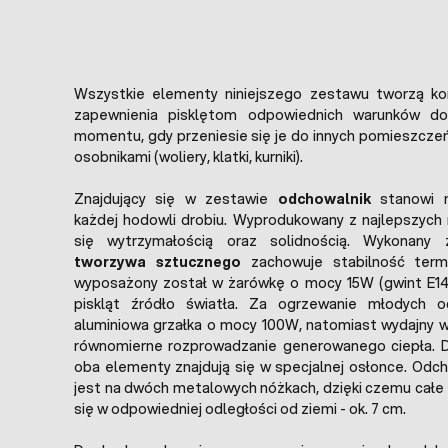
Wszystkie elementy niniejszego zestawu tworzą k
zapewnienia pisklętom odpowiednich warunków d
momentu, gdy przeniesie się je do innych pomieszcze
osobnikami (woliery, klatki, kurniki).
Znajdujący się w zestawie
odchowalnik
stanowi n
każdej hodowli drobiu. Wyprodukowany z najlepszych
się wytrzymałością oraz solidnością. Wykonany z
tworzywa sztucznego
zachowuje stabilność termi
wyposażony został w żarówkę o mocy 15W (gwint E14)
piskląt źródło światła. Za ogrzewanie młodych o
aluminiowa grzałka o mocy 100W, natomiast wydajny 
równomierne rozprowadzanie generowanego ciepła. 
oba elementy znajdują się w specjalnej osłonce. Od
jest na dwóch metalowych nóżkach, dzięki czemu całe 
się w odpowiedniej odległości od ziemi - ok. 7 cm.