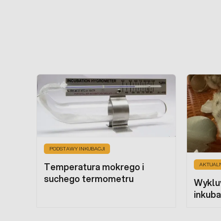
PODSTAWY INKUBACJI
Temperatura mokrego i
AKTUAL
suchego termometru
Wykluw
inkuba