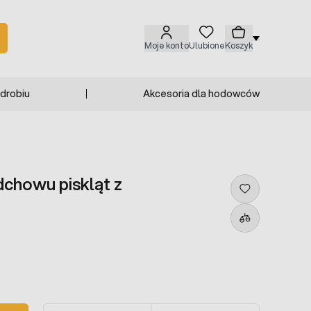
Moje konto
Ulubione
Koszyk
 drobiu
Akcesoria dla hodowców
chowu piskląt z