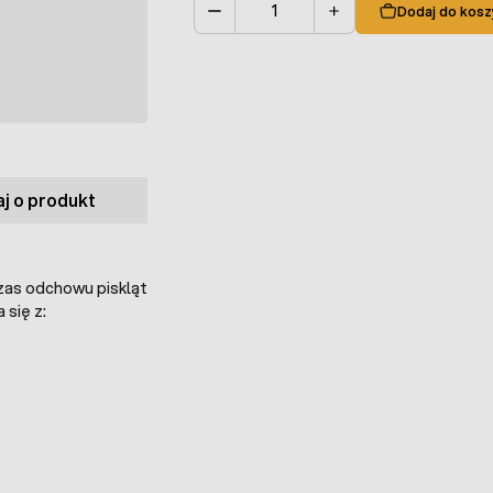
Dodaj do kosz
Ilość
j o produkt
zas odchowu piskląt
się z: