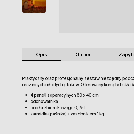
Opis
Opinie
Zapyta
Praktyczny oraz profesjonalny zestaw niezbędny podc
oraz innych młodych ptaków. Oferowany komplet składa 
4 paneli separacyjnych 80 x 40 cm
odchowalnika
poidła zbiornikowego 0, 75l
karmidła (paśnika) z zasobnikiem 1 kg