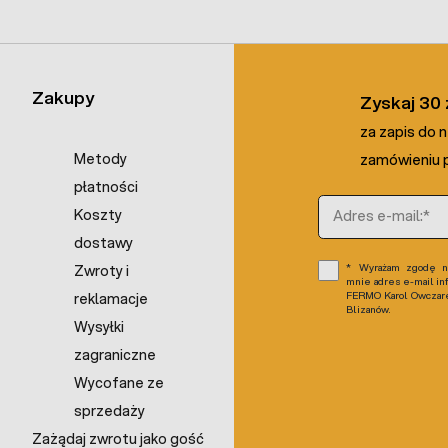
Zakupy
Zyskaj 30 
za zapis do 
Metody
zamówieniu p
płatności
Adres e-mail
Koszty
dostawy
Wyrażam zgodę na
Zwroty i
mnie adres e-mail in
FERMO Karol Owczarek
reklamacje
Blizanów.
Wysyłki
zagraniczne
Wycofane ze
sprzedaży
Zażądaj zwrotu jako gość