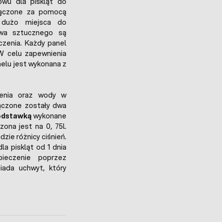
wu dla piskląt do
Łączone za pomocą
 dużo miejsca do
ywa sztucznego są
zenia. Każdy panel
W celu zapewnienia
elu jest wykonana z
ienia oraz wody w
czone zostały dwa
podstawką
wykonane
ona jest na 0, 75l.
zie różnicy ciśnień.
la piskląt od 1 dnia
zpieczenie poprzez
siada uchwyt, który