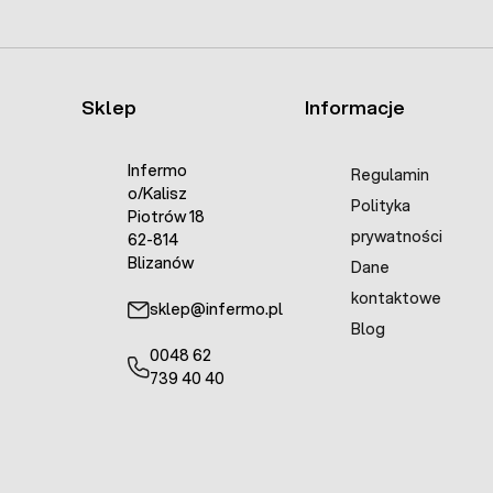
Sklep
Informacje
Infermo
Regulamin
o/Kalisz
Polityka
Piotrów 18
prywatności
62-814
Blizanów
Dane
kontaktowe
sklep@infermo.pl
Blog
0048 62
739 40 40