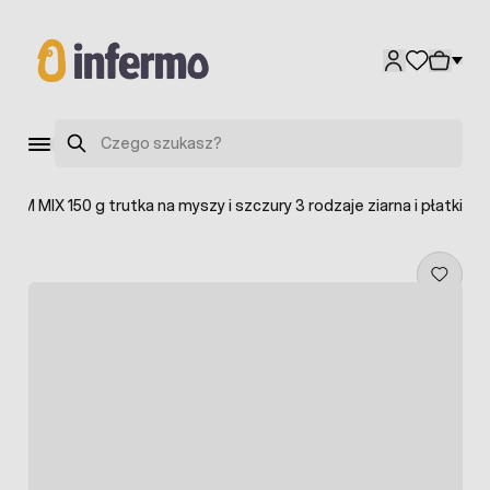
Przejdź do treści
Szukaj
ENIM MIX 150 g trutka na myszy i szczury 3 rodzaje ziarna i płatki