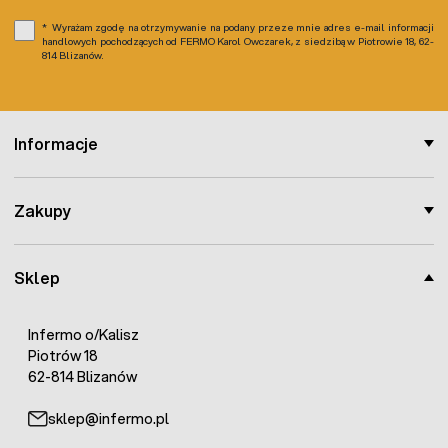
zwalczanie szczurów: do 200 g trutki rozmieszczać w
Wyrażam zgodę na otrzymywanie na podany przeze mnie adres e-mail informacji
karmnikach co 5-10 m,
handlowych pochodzących od FERMO Karol Owczarek, z siedzibą w Piotrowie 18, 62-
zwalczanie myszy: do 50 g trutki rozmieszczać w
814 Blizanów.
karmnikach co 2-3 m
Informacje
Zakupy
Sklep
Infermo o/Kalisz
Piotrów 18
62-814 Blizanów
sklep@infermo.pl