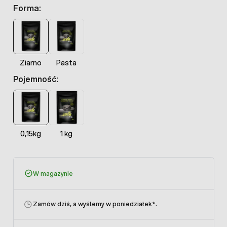
Forma:
Ziarno
Pasta
Pojemność:
0,15kg
1 kg
W magazynie
Zamów dziś, a wyślemy w poniedziałek
*.