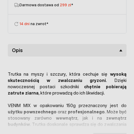
Darmowa dostawa od
299 zł
*
14 dni
na zwrot*
Opis
Trutka na myszy i szczury, która cechuje się
wysoką
skutecznością w zwalczaniu gryzoni
. Dzięki
nowoczesnej postaci szkodniki
chętnie pobierają
zatrute ziarna
, które prowadzą do ich likwidacji.
VENIM MIX w opakowaniu 150g przeznaczony jest do
użytku powszechnego
oraz
profesjonalnego
. Może być
stosowany zarówno
wewnątrz
, jak i na
zewnątrz
budynków
. Trutka doskonale sprawdza się do zwalczania
gryzoni w budynkach inwentarskich, halach, magazynach,