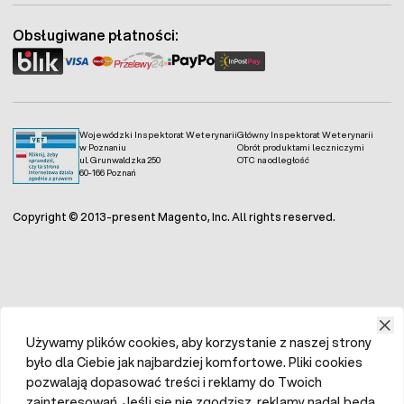
Obsługiwane płatności:
Wojewódzki Inspektorat Weterynarii
Główny Inspektorat Weterynarii
w Poznaniu
Obrót produktami leczniczymi
ul. Grunwaldzka 250
OTC na odległość
60-166 Poznań
Copyright © 2013-present Magento, Inc. All rights reserved.
Używamy plików cookies, aby korzystanie z naszej strony
było dla Ciebie jak najbardziej komfortowe. Pliki cookies
pozwalają dopasować treści i reklamy do Twoich
zainteresowań. Jeśli się nie zgodzisz, reklamy nadal będą