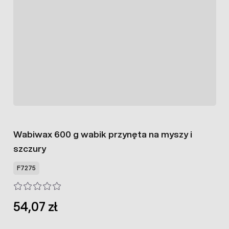
Wabiwax 600 g wabik przynęta na myszy i
szczury
F7275
54,07 zł