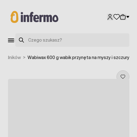
Przejdź do treści
Szukaj
szkodników
>
Wabiwax 600 g wabik przynęta na myszy i szczury