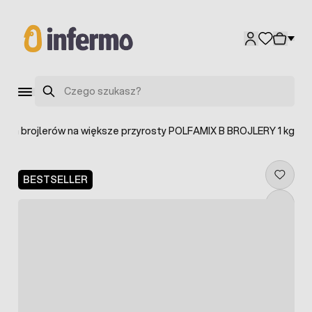
Przejdź do treści
Szukaj
 dla brojlerów na większe przyrosty POLFAMIX B BROJLERY 1 kg
BESTSELLER