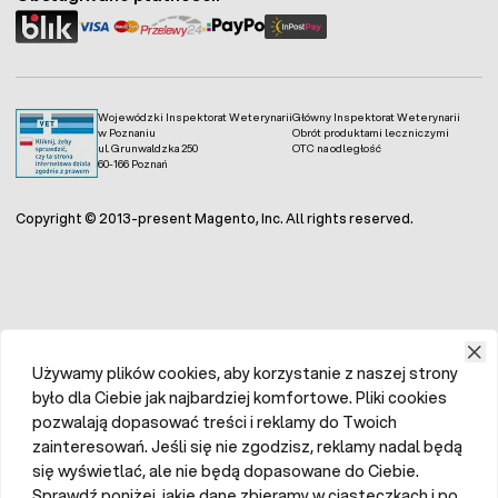
Wojewódzki Inspektorat Weterynarii
Główny Inspektorat Weterynarii
w Poznaniu
Obrót produktami leczniczymi
ul. Grunwaldzka 250
OTC na odległość
60-166 Poznań
Copyright © 2013-present Magento, Inc. All rights reserved.
Używamy plików cookies, aby korzystanie z naszej strony
było dla Ciebie jak najbardziej komfortowe. Pliki cookies
pozwalają dopasować treści i reklamy do Twoich
zainteresowań. Jeśli się nie zgodzisz, reklamy nadal będą
się wyświetlać, ale nie będą dopasowane do Ciebie.
Sprawdź poniżej, jakie dane zbieramy w ciasteczkach i po