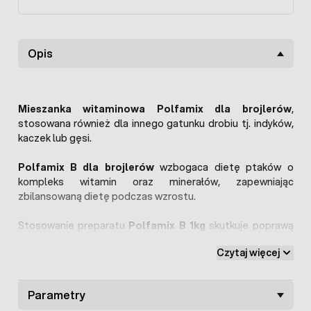
Opis
Mieszanka witaminowa Polfamix dla brojlerów
,
stosowana również dla innego gatunku drobiu tj. indyków,
kaczek lub gęsi.
Polfamix B dla brojlerów
wzbogaca dietę ptaków o
kompleks witamin oraz minerałów, zapewniając
zbilansowaną dietę podczas wzrostu.
Stosowanie preparatu
Polfamix B 1kg
skutkuje poprawą
przyrostu masy drobiu oraz podwyższeniem odporności
Czytaj więcej
ptaków.
Parametry
Dawkowanie: