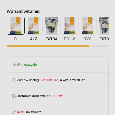
Wariant witamin:
B
A+Z
EXTRA
DG 1-2
OVO
EXTRA
W magazynie
Zamów w ciągu
7h 10m 54s
, a wyślemy dziś
*.
Darmowa dostawa od
299 zł
*
14 dni
na zwrot*