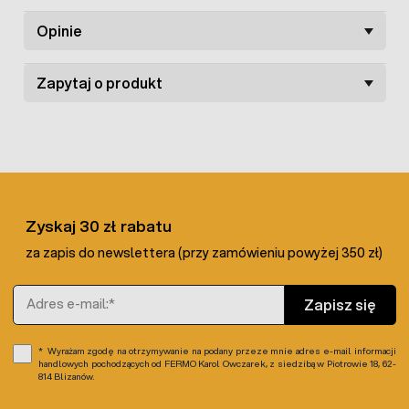
kurczęta brojlerów: 20 - 30 g / 100 szt na dobę
indyki, kaczki, perliczki: 10 - 20 g / 100 szt na dobę
Opinie
Zapytaj o produkt
Zyskaj 30 zł rabatu
za zapis do newslettera (przy zamówieniu powyżej 350 zł)
Adres e-mail
Zapisz się
Wyrażam zgodę na otrzymywanie na podany przeze mnie adres e-mail informacji
handlowych pochodzących od FERMO Karol Owczarek, z siedzibą w Piotrowie 18, 62-
814 Blizanów.