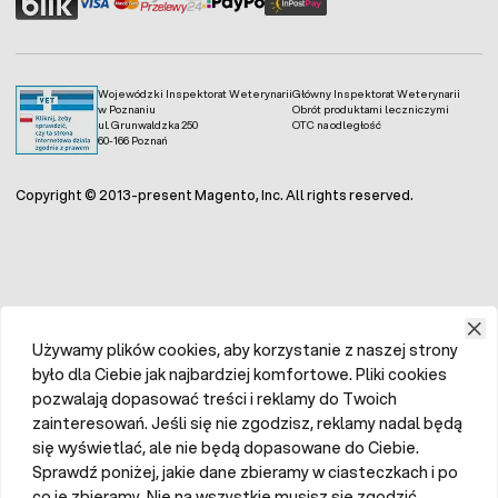
Wojewódzki Inspektorat Weterynarii
Główny Inspektorat Weterynarii
w Poznaniu
Obrót produktami leczniczymi
ul. Grunwaldzka 250
OTC na odległość
60-166 Poznań
Copyright © 2013-present Magento, Inc. All rights reserved.
Używamy plików cookies, aby korzystanie z naszej strony
było dla Ciebie jak najbardziej komfortowe. Pliki cookies
pozwalają dopasować treści i reklamy do Twoich
zainteresowań. Jeśli się nie zgodzisz, reklamy nadal będą
się wyświetlać, ale nie będą dopasowane do Ciebie.
Sprawdź poniżej, jakie dane zbieramy w ciasteczkach i po
co je zbieramy. Nie na wszystkie musisz się zgodzić.