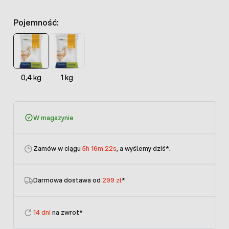
Pojemność:
0,4 kg
1 kg
W magazynie
Zamów w ciągu
5h 16m 21s
, a wyślemy dziś
*.
Darmowa dostawa od
299 zł
*
14 dni
na zwrot*