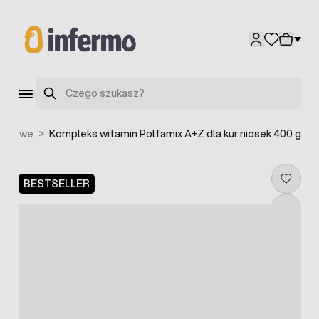
Przejdź do treści
Szukaj
paszowe
>
Kompleks witamin Polfamix A+Z dla kur niosek 400 g
BESTSELLER