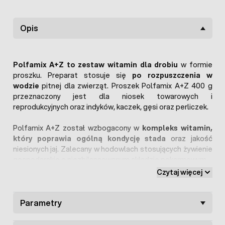
Opis
Polfamix A+Z to zestaw witamin dla drobiu
w formie
proszku. Preparat stosuje się
po rozpuszczenia w
wodzie
pitnej dla zwierząt. Proszek Polfamix A+Z 400 g
przeznaczony jest dla niosek towarowych i
reprodukcyjnych oraz indyków, kaczek, gęsi oraz perliczek.
Polfamix A+Z został wzbogacony w
kompleks witamin,
który poprawia ogólną kondycję stada
oraz jakość
niesionych jaj. Zalecany w hodowlach stosujących żywienie
gospodarskie o niezbilansowanym składzie pokarmowym.
Czytaj więcej
Witaminy Polfamix A+Z przyczyniają się również do
zwiększenia wylęgowości piskląt
. Podawanie kompleksu
witamin wpłynie korzystnie na
Parametry
poprawę jakości skorupek
znoszonych jaj.
Dzięki temu jaja będą większe, dobrze
wykształcone i przede wszystkim mniej narażone na