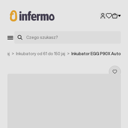
Przejdź do treści
Szukaj
do jaj
>
Inkubatory od 61 do 150 jaj
>
Inkubator EGG P90X Auto