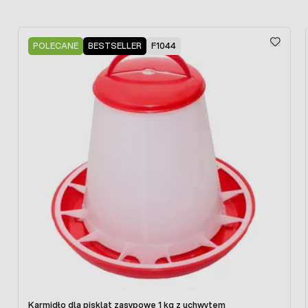
użytego do wykonania obudowy inkubatora.
Press to skip carousel
Obudowa inkubatora
wykonana jest ze specjalnej płyty
POLECANE
BESTSELLER
F1044
PCV o podwyższonej wytrzymałości i bardzo dobrych
parametrach izolacyjnych. Drzwi wykonane są z
przezroczystej szyby plexiglass dzięki czemu wnętrze
komory lęgowej jest doskonale widoczne z zewnątrz.
Łatwo prowadzić obserwację inkubowanych jaj.
Kontrola
temperatury
oparta jest na specjalnie zaprojektowanym
sterowniku Add - on Controller który steruje grzałką i
wentylatorem. Regulacja oparta jest także na układzie
elektronicznym, wprowadzamy temperaturę jaka ma
panować wewnątrz komory lęgowej a elektroniczny
kontroler steruje pracą grzałki. Aby zmienić wartość
temperatury (czy też wilgotność w opcji XH) po prostu w
łatwy sposób wprowadzamy żądane wartości. Kontroler
współpracuje z wentylatorem, którego zadaniem jest
mieszanie powietrza wewnątrz komory lęgowej i
Karmidło dla piskląt zasypowe 1 kg z uchwytem