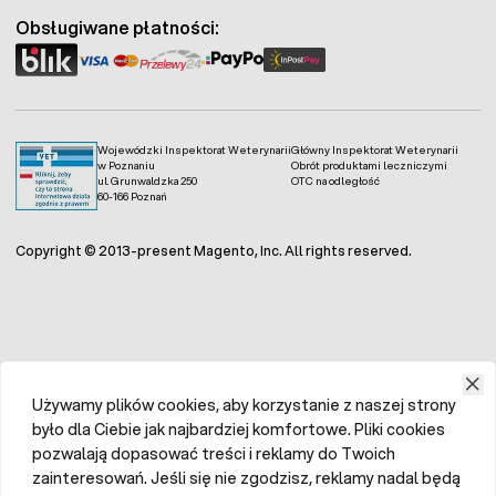
Pomiar wilgotności:
brak
- wstawienie zintegrowanego
Obsługiwane płatności:
czujnika wilgotności
Obracanie jaj:
automatyczne
Wentylacja i cyrkulacja powietrza :
wentylator
sterowany układem elektronicznym
Pobór mocy maksymalny / średni:
125W / 30 W
Gwarancja: 1 rok
Wojewódzki Inspektorat Weterynarii
Główny Inspektorat Weterynarii
w Poznaniu
Obrót produktami leczniczymi
ul. Grunwaldzka 250
OTC na odległość
60-166 Poznań
Copyright © 2013-present Magento, Inc. All rights reserved.
Używamy plików cookies, aby korzystanie z naszej strony
było dla Ciebie jak najbardziej komfortowe. Pliki cookies
pozwalają dopasować treści i reklamy do Twoich
zainteresowań. Jeśli się nie zgodzisz, reklamy nadal będą