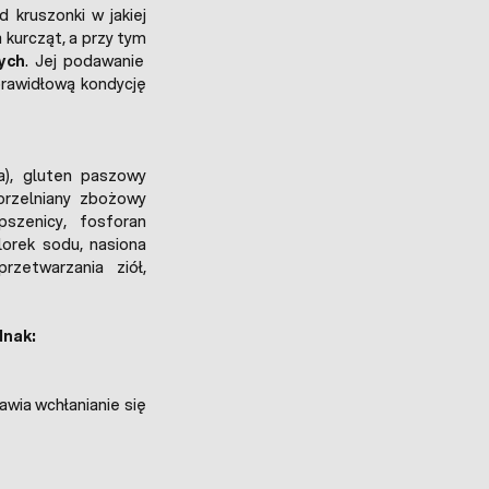
d kruszonki w jakiej
 kurcząt, a przy tym
ych
. Jej podawanie
rawidłową kondycję
a), gluten paszowy
orzelniany zbożowy
pszenicy, fosforan
hlorek sodu, nasiona
rzetwarzania ziół,
dnak:
awia wchłanianie się