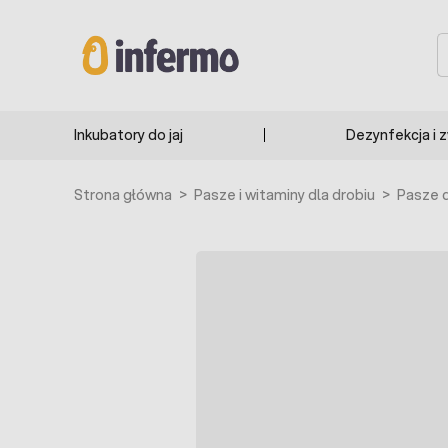
Przejdź do treści
S
Inkubatory do jaj
Dezynfekcja i 
Strona główna
>
Pasze i witaminy dla drobiu
>
Pasze d
BESTSELLER