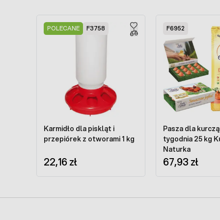
Press to skip carousel
POLECANE
F3758
F6952
Karmidło dla piskląt i
Pasza dla kurczą
przepiórek z otworami 1 kg
tygodnia 25 kg K
Naturka
22,16 zł
67,93 zł