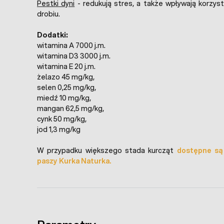
Pestki dyni
- redukują stres, a także wpływają korzyst
drobiu.
Dodatki:
witamina A 7000 j.m.
witamina D3 3000 j.m.
witamina E 20 j.m.
żelazo 45 mg/kg,
selen 0,25 mg/kg,
miedź 10 mg/kg,
mangan 62,5 mg/kg,
cynk 50 mg/kg,
jod 1,3 mg/kg
W przypadku większego stada kurcząt
dostępne są
paszy Kurka Naturka.