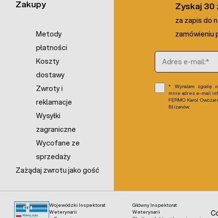
Zakupy
Zyskaj 30 
za zapis do 
Metody
zamówieniu p
płatności
Adres e-mail
Koszty
dostawy
Wyrażam zgodę na
Zwroty i
mnie adres e-mail in
FERMO Karol Owczarek
reklamacje
Blizanów.
Wysyłki
zagraniczne
Wycofane ze
sprzedaży
Zażądaj zwrotu jako gość
Wojewódzki Inspektorat
Główny Inspektorat
Weterynarii
Weterynarii
Co