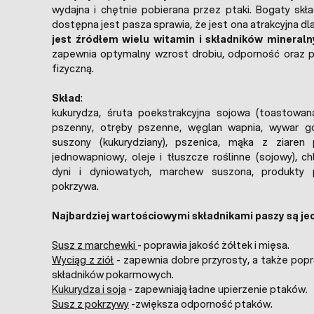
wydajna i chętnie pobierana przez ptaki. Bogaty skła
dostępna jest pasza sprawia, że jest ona atrakcyjna dla
jest źródłem wielu witamin i składników mineraln
zapewnia optymalny wzrost drobiu, odporność oraz p
fizyczną.
Skład
:
kukurydza, śruta poekstrakcyjna sojowa (toastowan
pszenny, otręby pszenne, węglan wapnia, wywar g
suszony (kukurydziany), pszenica, mąka z ziaren 
jednowapniowy, oleje i tłuszcze roślinne (sojowy), c
dyni i dyniowatych, marchew suszona, produkty p
pokrzywa.
Najbardziej wartościowymi składnikami paszy są je
Susz z marchewki
- poprawia jakość żółtek i mięsa.
Wyciąg z ziół
- zapewnia dobre przyrosty, a także popr
składników pokarmowych.
Kukurydza i soja
- zapewniają ładne upierzenie ptaków.
Susz z pokrzywy
-zwiększa odporność ptaków.