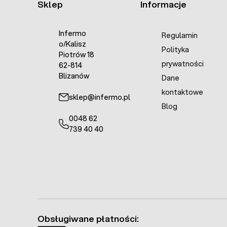
Sklep
Informacje
Infermo
Regulamin
o/Kalisz
Polityka
Piotrów 18
prywatności
62-814
Blizanów
Dane
kontaktowe
sklep@infermo.pl
Blog
0048 62
739 40 40
Obsługiwane płatności: