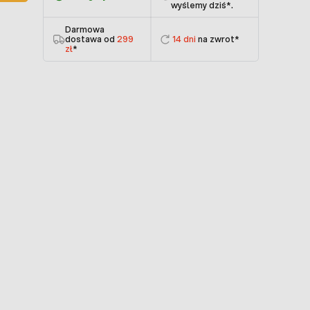
wyślemy dziś
*.
Darmowa
dostawa od
299
14 dni
na zwrot*
zł
*