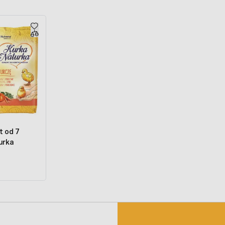
t od 7
urka