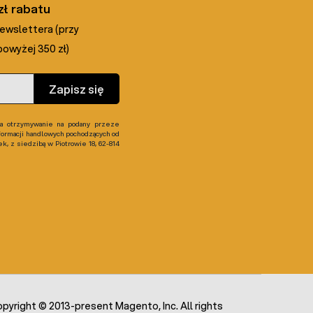
zł rabatu
newslettera (przy
owyżej 350 zł)
Zapisz się
 otrzymywanie na podany przeze
formacji handlowych pochodzących od
, z siedzibą w Piotrowie 18, 62-814
pyright © 2013-present Magento, Inc. All rights