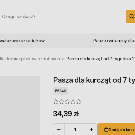
zukaj
zwalczanie szkodników
Pasze i witaminy dla
la drobiu i ptaków ozdobnych
>
Pasza dla kurcząt od 7 tygodnia 1
Pasza dla kurcząt od 7 t
F5240
34,39 zł
Dodaj do kosz
Ilość