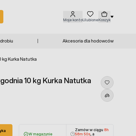
Moje konto
Ulubione
Koszyk
 drobiu
Akcesoria dla hodowców
0 kg Kurka Natutka
ygodnia 10 kg Kurka Natutka
Zamów w ciągu
8h
yka
W magazynie
58m 49s
, a