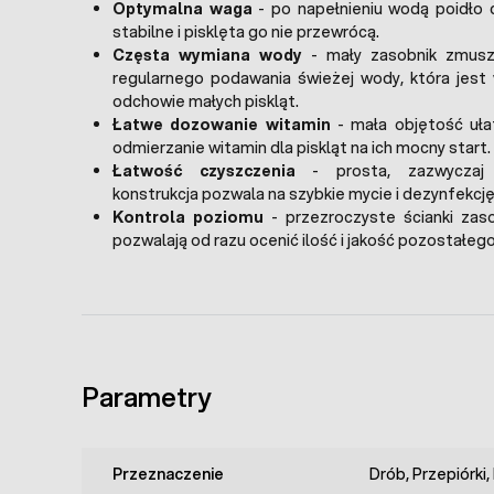
Optymalna waga
- po napełnieniu wodą poidło d
stabilne i pisklęta go nie przewrócą.
Częsta wymiana wody
- mały zasobnik zmus
regularnego podawania świeżej wody, która jes
odchowie małych piskląt.
Łatwe dozowanie witamin
- mała objętość uła
odmierzanie witamin dla piskląt na ich mocny start.
Łatwość czyszczenia
- prosta, zazwyczaj 
konstrukcja pozwala na szybkie mycie i dezynfekcję
Kontrola poziomu
- przezroczyste ścianki zas
pozwalają od razu ocenić ilość i jakość pozostałego
Parametry
Przeznaczenie
Drób, Przepiórki,