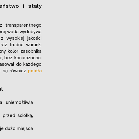
eństwo i stały
z transparentnego
tórej woda wydobywa
z wysokiej jakości
raz trudne warunki
ny kolor zasobnika
r, bez konieczności
 pasował do każdego
ne są również
poidła
ml
 uniemożliwia
 przed ściółką,
je dużo miejsca