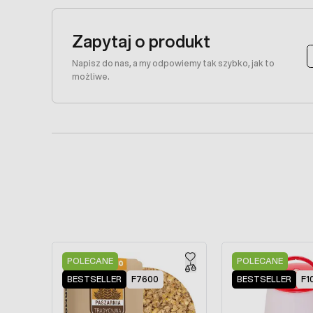
Zapytaj o produkt
Napisz do nas, a my odpowiemy tak szybko, jak to
możliwe.
Press to skip carousel
POLECANE
POLECANE
BESTSELLER
F7600
BESTSELLER
F1