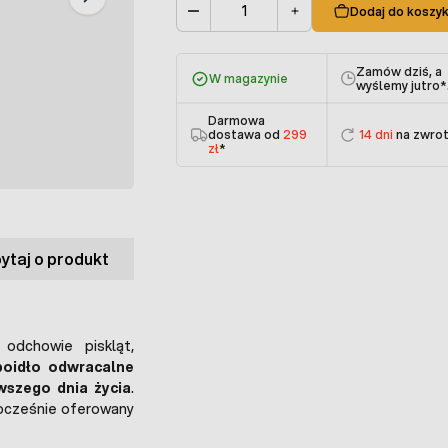
Dodaj do koszy
Ilość
Zamów dziś, a
W magazynie
wyślemy jutro
*
Darmowa
dostawa od
299
14 dni
na zwro
zł
*
ytaj o produkt
odchowie piskląt,
poidło odwracalne
rwszego dnia życia
.
nocześnie oferowany