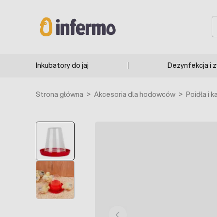
Przejdź do treści
S
Inkubatory do jaj
Dezynfekcja i 
Strona główna
>
Akcesoria dla hodowców
>
Poidła i k
POLECANE
BESTSELLER