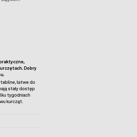
 praktyczne,
kurczętach. Dobry
u.
tabilne, łatwe do
mają stały dostęp
kilku tygodniach
wu kurcząt.