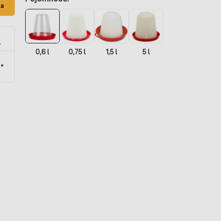
ka
.
0,6 l
0,75 l
1,5 l
5 l
t*