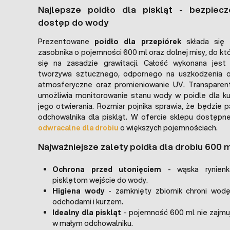
Najlepsze poidło dla piskląt - bezpiecz
dostęp do wody
Prezentowane
poidło dla przepiórek
składa się 
zasobnika o pojemności 600 ml oraz dolnej misy, do k
się na zasadzie grawitacji. Całość wykonana jest 
tworzywa sztucznego, odpornego na uszkodzenia o
atmosferyczne oraz promieniowanie UV. Transparent
umożliwia monitorowanie stanu wody w poidle dla ku
jego otwierania. Rozmiar pojnika sprawia, że będzie
odchowalnika dla piskląt. W ofercie sklepu dostęp
odwracalne dla drobiu
o większych pojemnościach.
Najważniejsze zalety poidła dla drobiu 600 
Ochrona przed utonięciem
- wąska rynienka
pisklętom wejście do wody.
Higiena wody
- zamknięty zbiornik chroni wodę
odchodami i kurzem.
Idealny dla piskląt
- pojemność 600 ml nie zajmu
w małym odchowalniku.