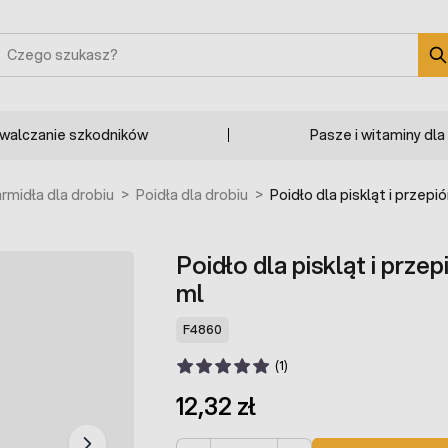
zukaj
zwalczanie szkodników
Pasze i witaminy dla
armidła dla drobiu
>
Poidła dla drobiu
>
Poidło dla piskląt i przep
Poidło dla piskląt i prz
ml
F4860
(1)
12,32 zł