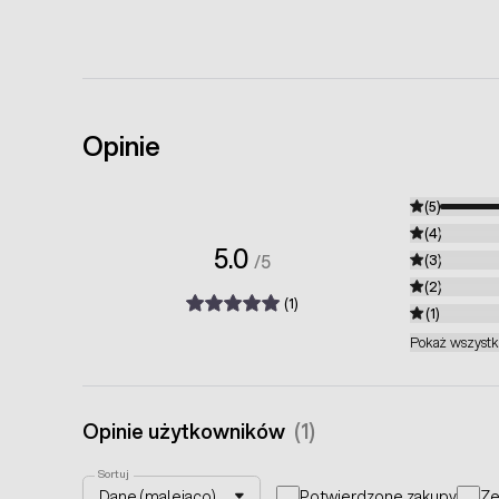
Opinie
(5)
(4)
5.0
/5
(3)
(2)
(1)
(1)
Pokaż wszyst
Opinie użytkowników
(1)
Sortuj
Potwierdzone zakupy
Ze