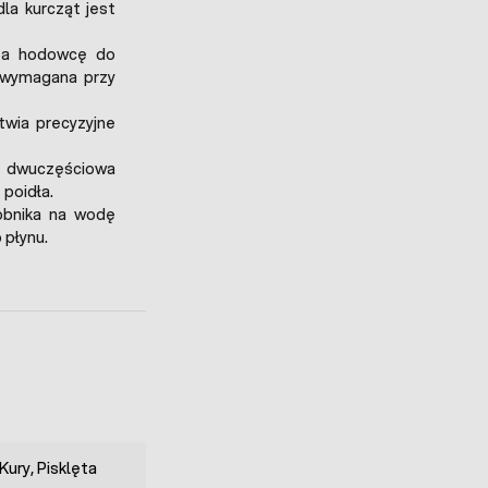
la kurcząt jest
za hodowcę do
t wymagana przy
twia precyzyjne
dwuczęściowa
 poidła.
obnika na wodę
 płynu.
 Kury, Pisklęta