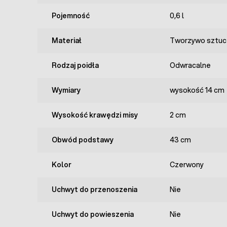
Pojemność
0,6 l
Materiał
Tworzywo sztuc
Rodzaj poidła
Odwracalne
Wymiary
wysokość 14 cm
Wysokość krawędzi misy
2 cm
Obwód podstawy
43 cm
Kolor
Czerwony
Uchwyt do przenoszenia
Nie
Uchwyt do powieszenia
Nie