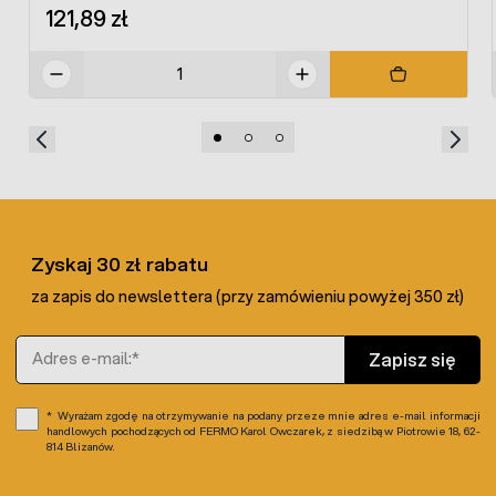
121,89 zł
potrzeby stosowania dodatkowych elementów
podłączeniowych ani układów elektronicznych.
Oferowany przewód grzewczy do inkubatorów można
stosować z poniższymi podzespołami:
- porcelanowym izolatorem
okrągłym
bądź
kostkowym
-
termoregulatorem
W ofercie dostępny jest również
przewód 50W
o długości
3 m.
Zyskaj 30 zł rabatu
za zapis do newslettera (przy zamówieniu powyżej 350 zł)
Adres e-mail
Zapisz się
Wyrażam zgodę na otrzymywanie na podany przeze mnie adres e-mail informacji
handlowych pochodzących od FERMO Karol Owczarek, z siedzibą w Piotrowie 18, 62-
814 Blizanów.