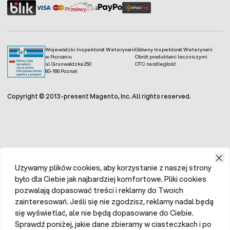
Wojewódzki Inspektorat Weterynarii
Główny Inspektorat Weterynarii
w Poznaniu
Obrót produktami leczniczymi
ul. Grunwaldzka 250
OTC na odległość
60-166 Poznań
Copyright © 2013-present Magento, Inc. All rights reserved.
Używamy plików cookies, aby korzystanie z naszej strony
było dla Ciebie jak najbardziej komfortowe. Pliki cookies
pozwalają dopasować treści i reklamy do Twoich
zainteresowań. Jeśli się nie zgodzisz, reklamy nadal będą
się wyświetlać, ale nie będą dopasowane do Ciebie.
Sprawdź poniżej, jakie dane zbieramy w ciasteczkach i po