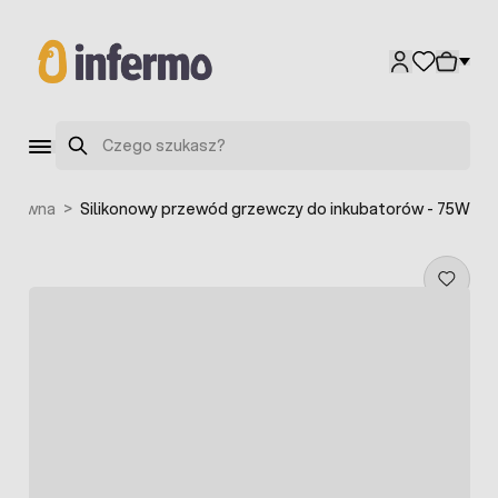
Przejdź do treści
Szukaj
 główna
>
Silikonowy przewód grzewczy do inkubatorów - 75W