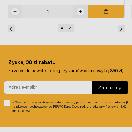
Zyskaj 30 zł rabatu
za zapis do newslettera (przy zamówieniu powyżej 350 zł)
Adres e-mail
Zapisz się
Wyrażam zgodę na otrzymywanie na podany przeze mnie adres e-mail informacji
handlowych pochodzących od FERMO Karol Owczarek, z siedzibą w Piotrowie 18, 62-
814 Blizanów.