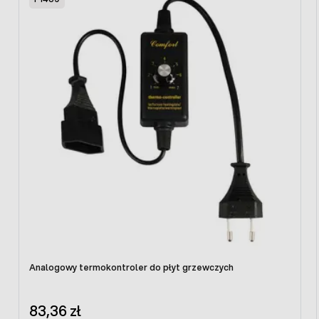
Przewód podłącza się bezpośrednio do sieci 230V. Nie ma
więc potrzeby stosowania dodatkowych elemntów i
układów elektrycznych. Jego instalacja jest bajecznie
prosta.
Zasilanie: 230V
Moc znamionowa urządzenia: 50 WAT
Analogowy termokontroler do płyt grzewczych
83,36 zł