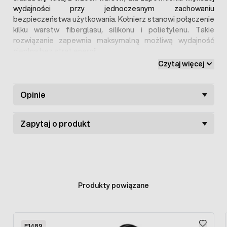
wydajności przy jednoczesnym zachowaniu
bezpieczeństwa użytkowania. Kołnierz stanowi połączenie
kilku warstw fiberglasu, silikonu i polietylenu. Takie
rozwiązanie zapewnia maksymalną możliwą wydajność
cieplną bez strat energii.
Czytaj więcej
Przewód silikonowy dzięki swojej elastyczności pozwala
rozprowadzić źródło ciepła w inkubatorze na wszystkie
strony. Jest również doskonałym sposobem na
Opinie
ogrzewanie komory odchowalnika bądź tworzenie tacek
grzewczyk pod poidła przeciw zamarzaniu.
Zapytaj o produkt
Produkty powiązane
Press to skip carousel
F1489