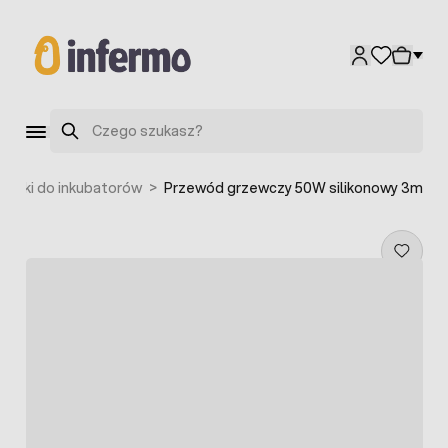
Przejdź do treści
Szukaj
rzałki do inkubatorów
>
Przewód grzewczy 50W silikonowy 3m