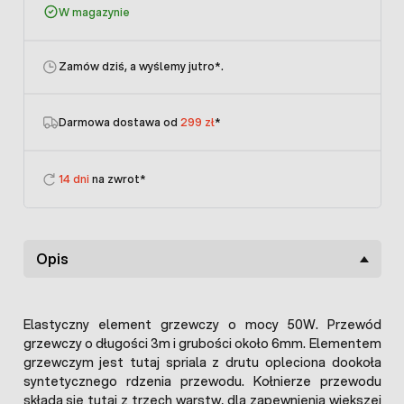
W magazynie
Zamów dziś, a wyślemy jutro
*.
Darmowa dostawa od
299 zł
*
14 dni
na zwrot*
Opis
Elastyczny element grzewczy o mocy 50W. Przewód
grzewczy o długości 3m i grubości około 6mm. Elementem
grzewczym jest tutaj spriala z drutu opleciona dookoła
syntetycznego rdzenia przewodu. Kołnierze przewodu
składa się tutaj z trzech warstw, dla zapewnienia większej