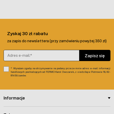
Zyskaj 30 zł rabatu
za zapis do newslettera (przy zamówieniu powyżej 350 zł)
Adres e-mail
Zapisz się
Wyrażam zgodę na otrzymywanie na podany przeze mnie adres e-mail informacji
handlowych pochodzących od FERMO Karol Owczarek, z siedzibą w Piotrowie 18, 62-
814 Blizanów.
Informacje