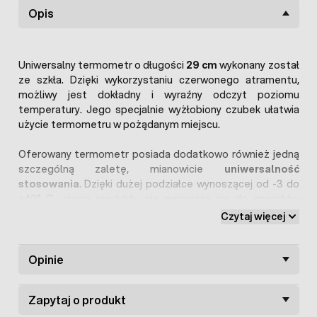
Opis
Uniwersalny termometr o długości
29 cm
wykonany został
ze szkła. Dzięki wykorzystaniu czerwonego atramentu,
możliwy jest dokładny i wyraźny odczyt poziomu
temperatury. Jego specjalnie wyżłobiony czubek ułatwia
użycie termometru w pożądanym miejscu.
Oferowany termometr posiada dodatkowo również jedną
szczególną zaletę, mianowicie
uniwersalność
stosowania
. Dzięki dużej podziałce wynoszącej od -3 do
+40° C, użycie produktu nie ogranicza się do aparatów
lęgowych czy
klujników
.
Czytaj więcej
Powyższy przyrząd szybko reaguje na zmiany temperatur
oraz posiada
Opinie
niską bezwładność pomiaru
. Dzięki swojej
prostocie i budowie, opisywany termometr spełni wszelkie
potrzeby klienta.
Zapytaj o produkt