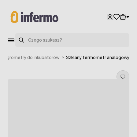
Przejdź do treści
Szukaj
i higrometry do inkubatorów
>
Szklany termometr analogowy