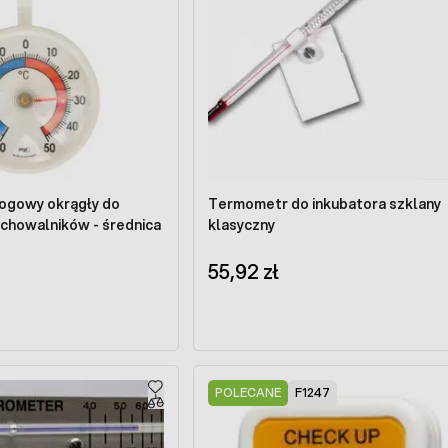
ogowy okrągły do
Termometr do inkubatora szklany
dchowalników - średnica
klasyczny
55,92 zł
POLECANE
F1247