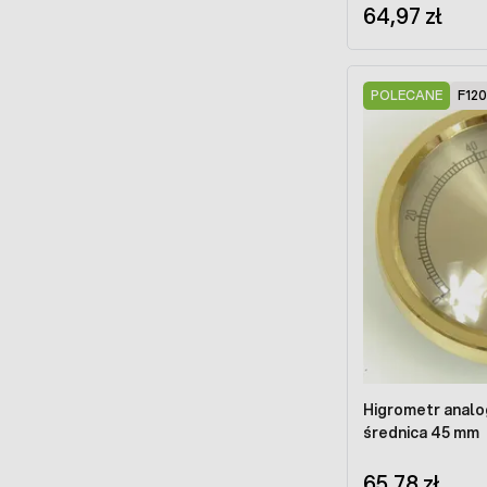
64,97 zł
POLECANE
F12
Higrometr anal
średnica 45 mm
65,78 zł