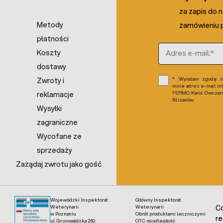
za zapis do 
Metody
zamówieniu p
płatności
Adres e-mail
Koszty
dostawy
Wyrażam zgodę na
Zwroty i
mnie adres e-mail in
FERMO Karol Owczarek
reklamacje
Blizanów.
Wysyłki
zagraniczne
Wycofane ze
sprzedaży
Zażądaj zwrotu jako gość
Wojewódzki Inspektorat
Główny Inspektorat
Weterynarii
Weterynarii
Co
w Poznaniu
Obrót produktami leczniczymi
re
ul. Grunwaldzka 250
OTC na odległość