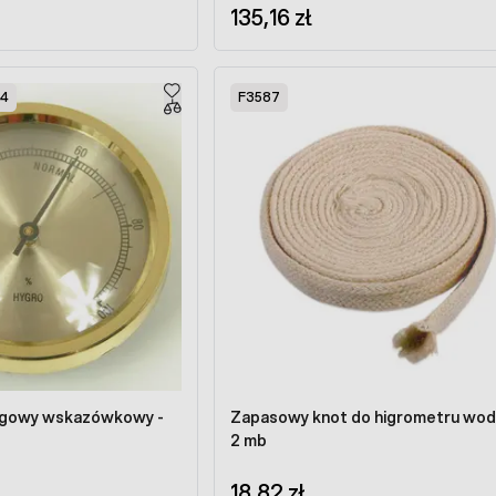
135,16 zł
04
F3587
ogowy wskazówkowy -
Zapasowy knot do higrometru wo
2 mb
18,82 zł