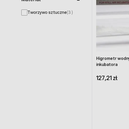
products available
Tworzywo sztuczne
(
3
)
Higrometr wodn
inkubatora
127,21 zł