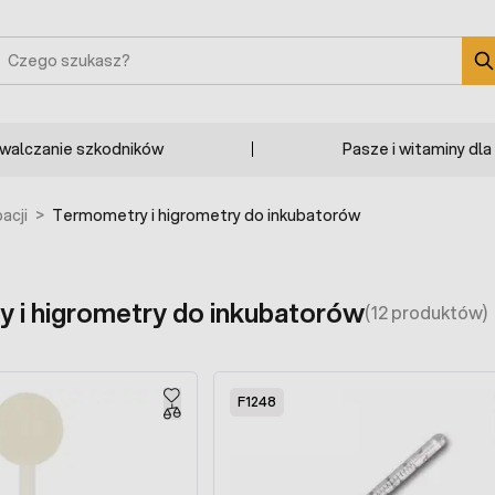
zukaj
zwalczanie szkodników
Pasze i witaminy dla
acji
>
Termometry i higrometry do inkubatorów
 i higrometry do inkubatorów
(12 produktów)
F1248