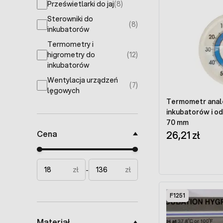
Prześwietlarki do jaj
(8)
products available
Sterowniki do
(8)
products available
inkubatorów
Termometry i
higrometry do
(12)
products available
inkubatorów
Wentylacja urządzeń
(7)
products available
lęgowych
Termometr anal
inkubatorów i o
70 mm
Cena
26,21 zł
Minimal price
Maximum price
zł
zł
-
F1251
Materiał