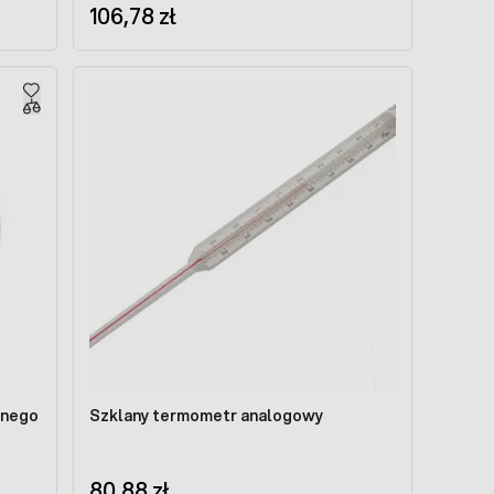
106,78 zł
dnego
Szklany termometr analogowy
80,88 zł