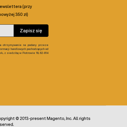
newslettera (przy
owyżej 350 zł)
Zapisz się
 otrzymywanie na podany przeze
formacji handlowych pochodzących od
, z siedzibą w Piotrowie 18, 62-814
pyright © 2013-present Magento, Inc. All rights
served.