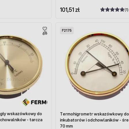
101,51 zł
(1)
F2175
gły wskazówkowy do
Termohigrometr wskazówkowy do
dchowalników - tarcza
inkubatorów i odchowlaników - śre
70 mm