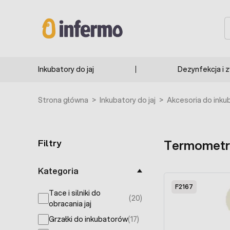
Przejdź do treści
F1215
S
Inkubatory do jaj
Dezynfekcja i 
Strona główna
>
Inkubatory do jaj
>
Akcesoria do inkub
Filtry
Termometry
Skip to product list
Kategoria
F2167
Tace i silniki do
(20)
products available
obracania jaj
Grzałki do inkubatorów
(17)
products available