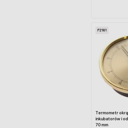
F2161
Termometr okrą
inkubatorów i o
70 mm