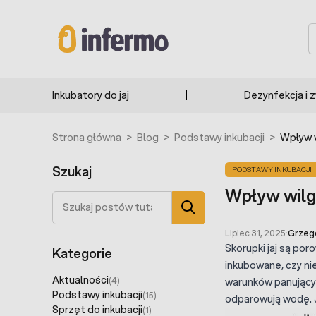
Przejdź do treści
S
Inkubatory do jaj
Dezynfekcja i 
Strona główna
>
Blog
>
Podstawy inkubacji
>
Wpływ w
Szukaj
PODSTAWY INKUBACJI
Wpływ wilgo
Szukaj
Lipiec 31, 2025
·
Grzeg
Skorupki jaj są po
Kategorie
inkubowane, czy nie
Aktualności
(4)
warunków panując
Podstawy inkubacji
(15)
odparowują wodę. J
Sprzęt do inkubacji
(1)