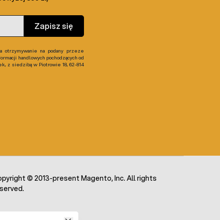
Zapisz się
 otrzymywanie na podany przeze
formacji handlowych pochodzących od
, z siedzibą w Piotrowie 18, 62-814
pyright © 2013-present Magento, Inc. All rights
served.