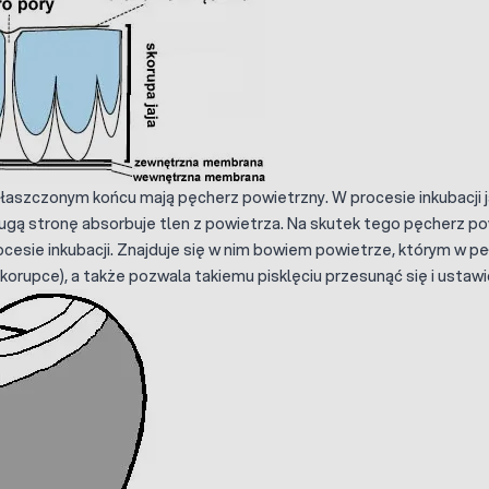
płaszczonym końcu mają pęcherz powietrzny. W procesie inkubacji 
ugą stronę absorbuje tlen z powietrza. Na skutek tego pęcherz p
ocesie inkubacji. Znajduje się w nim bowiem powietrze, którym w pe
orupce), a także pozwala takiemu pisklęciu przesunąć się i ustawić