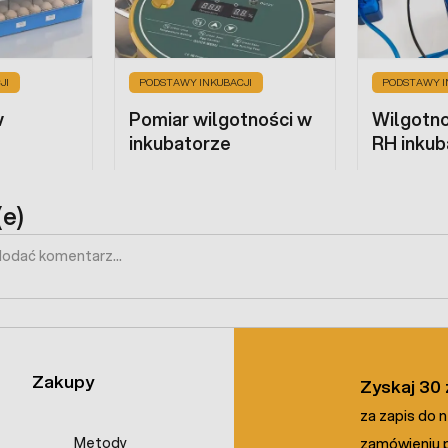
JI
PODSTAWY INKUBACJI
PODSTAWY I
w
Pomiar wilgotności w
Wilgotn
inkubatorze
RH inkub
e)
Zakupy
Zyskaj 30 
za zapis do 
Metody
zamówieniu p