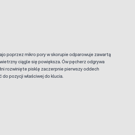
jajo poprzez mikro pory w skorupie odparowuje zawartą
owietrzny ciągle się powiększa. Ów pęcherz odgrywa
łni rozwinięte pisklę zaczerpnie pierwszy oddech
 do pozycji właściwej do klucia.