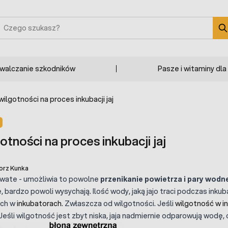
zukaj
zwalczanie szkodników
Pasze i witaminy dla
ilgotności na proces inkubacji jaj
tności na proces inkubacji jaj
orz Kunka
rowate - umożliwia to powolne
przenikanie powietrza i pary wodne
, bardzo powoli wysychają. Ilość wody, jaką jajo traci podczas inku
ych w
inkubatorach
. Zwłaszcza od wilgotności. Jeśli
wilgotność w i
eśli wilgotność jest zbyt niska, jaja nadmiernie odparowują wodę