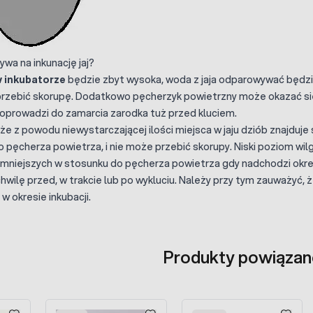
wa na inkunację jaj?
 inkubatorze
będzie zbyt wysoka, woda z jaja odparowywać będzie
przebić skorupę. Dodatkowo pęcherzyk powietrzny może okazać się
oprowadzi do zamarcia zarodka tuż przed kluciem.
że z powodu niewystarczającej ilości miejsca w jaju dziób znajduje s
 pęcherza powietrza, i nie może przebić skorupy. Niski poziom wilg
 mniejszych w stosunku do pęcherza powietrza gdy nadchodzi okres 
hwilę przed, w trakcie lub po wykluciu. Należy przy tym zauważyć
w okresie inkubacji.
Produkty powiązan
sel