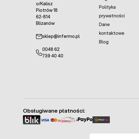
o/Kalisz
Polityka
Piotrów 18
prywatności
62-814
Blizanów
Dane
kontaktowe
sklep@infermo.pl
Blog
0048 62
739 40 40
Obsługiwane płatności: