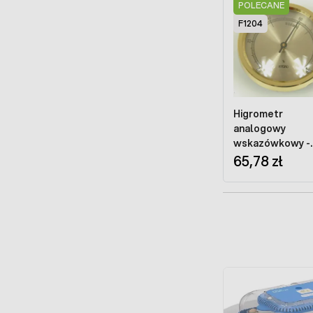
POLECANE
F1204
Higrometr
analogowy
wskazówkowy -
średnica 45 mm
65,78 zł