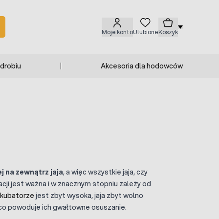
Moje konto
Ulubione
Koszyk
 drobiu
Akcesoria dla hodowców
j na zewnątrz jaja
, a więc wszystkie jaja, czy
bacji jest ważna i w znacznym stopniu zależy od
nkubatorze
jest zbyt wysoka, jaja zbyt wolno
, co powoduje ich gwałtowne osuszanie.