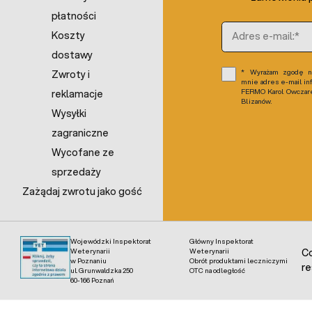
płatności
Adres e-mail
Koszty
dostawy
Wyrażam zgodę na
Zwroty i
mnie adres e-mail in
FERMO Karol Owczarek
reklamacje
Blizanów.
Wysyłki
zagraniczne
Wycofane ze
sprzedaży
Zażądaj zwrotu jako gość
Wojewódzki Inspektorat
Główny Inspektorat
Weterynarii
Weterynarii
Co
w Poznaniu
Obrót produktami leczniczymi
re
ul. Grunwaldzka 250
OTC na odległość
60-166 Poznań