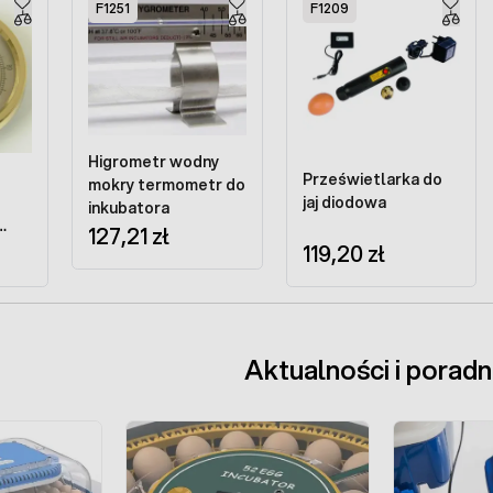
F1251
F1209
Higrometr wodny
Prześwietlarka do
mokry termometr do
jaj diodowa
inkubatora
127,21 zł
119,20 zł
Aktualności i poradn