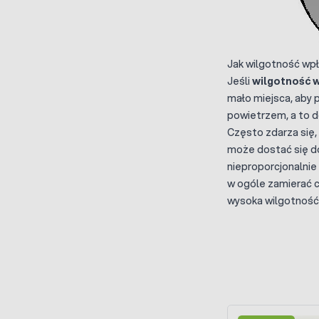
Jak wilgotność wpły
Jeśli
wilgotność w
mało miejsca, aby 
powietrzem, a to d
Często zdarza się, 
może dostać się do
nieproporcjonalnie
w ogóle zamierać c
wysoka wilgotność 
Press to skip carou