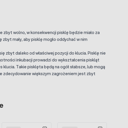
 zbyt wolno, w konsekwencji pisklę będzie miało za
 zbyt mały, aby pisklę mogło oddychać w nim
ię zbyt daleko od właściwej pozycji do klucia. Pisklę nie
otności inkubacji prowadzi do wykształcenia piskląt
klucia. Takie pisklęta będą na ogół słabsze, lub mogą
, że zdecydowanie większym zagrożeniem jest zbyt
e