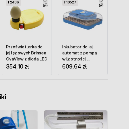
F2436
F10527
Prześwietlarka do
Inkubator do jaj
jaj lęgowych Brinsea
automat z pompą
OvaView z diodą LED
wilgotności,
354,10 zł
regulowaną tacą
609,64 zł
OVOstart 70
iki