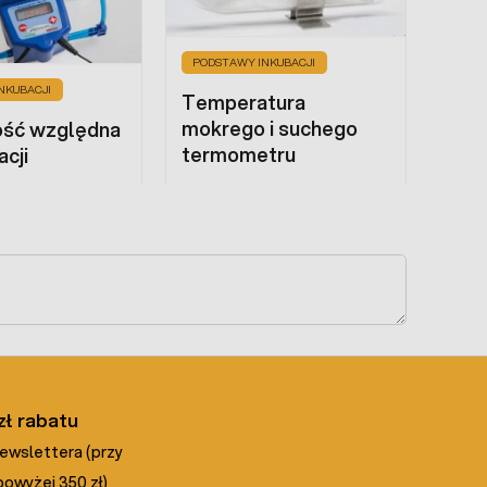
PODSTAWY INKUBACJI
NKUBACJI
Temperatura
mokrego i suchego
ość względna
termometru
acji
zł rabatu
newslettera (przy
owyżej 350 zł)