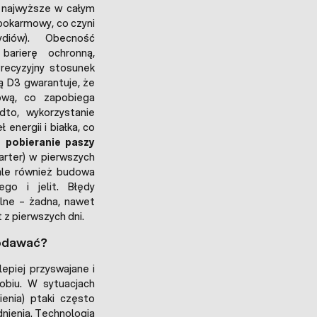
t najwyższe w całym
 pokarmowy, co czyni
diów). Obecność
arierę ochronną,
recyzyjny stosunek
ą D3 gwarantuje, że
ową, co zapobiega
to, wykorzystanie
energii i białka, co
e pobieranie paszy
arter) w pierwszych
 ale również budowa
go i jelit. Błędy
lne – żadna, nawet
 z pierwszych dni.
podawać?
epiej przyswajane i
obiu. W sytuacjach
enia) ptaki często
dnienia. Technologia