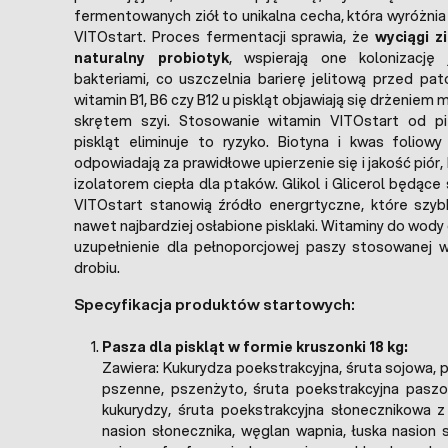
fermentowanych ziół to unikalna cecha, która wyróżni
VITOstart. Proces fermentacji sprawia, że
wyciągi z
naturalny probiotyk
, wspierają one kolonizację 
bakteriami, co uszczelnia barierę jelitową przed pa
witamin B1, B6 czy B12 u piskląt objawiają się drżeniem m
skrętem szyi. Stosowanie witamin VITOstart od pi
piskląt eliminuje to ryzyko. Biotyna i kwas foliowy 
odpowiadają za prawidłowe upierzenie się i jakość piór,
izolatorem ciepła dla ptaków. Glikol i Glicerol będące
VITOstart stanowią źródło energrtyczne, które szyb
nawet najbardziej osłabione pisklaki. Witaminy do wody 
uzupełnienie dla pełnoporcjowej paszy stosowanej 
drobiu.
Specyfikacja produktów startowych:
Pasza dla piskląt w formie kruszonki 18 kg:
Zawiera: Kukurydza poekstrakcyjna, śruta sojowa, 
pszenne, pszenżyto, śruta poekstrakcyjna pasz
kukurydzy, śruta poekstrakcyjna słonecznikowa 
nasion słonecznika, węglan wapnia, łuska nasion so