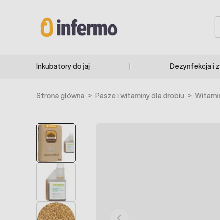
Przejdź do treści
S
Inkubatory do jaj
Dezynfekcja i 
Strona główna
>
Pasze i witaminy dla drobiu
>
Witamin