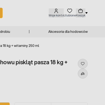
Moje konto
Ulubione
Koszyk
 drobiu
Akcesoria dla hodowców
 18 kg + witaminy 250 ml
owu piskląt pasza 18 kg +