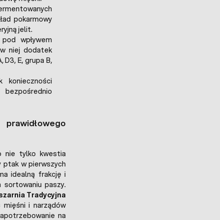
ermentowanych
układ pokarmowy
jną jelit.
a pod wpływem
 w niej dodatek
 D3, E, grupa B,
 konieczności
o bezpośrednio
t prawidłowego
 nie tylko kwestia
ły ptak w pierwszych
a idealną frakcję i
a sortowaniu paszy.
szarnia Tradycyjna
c mięśni i narządów
zapotrzebowanie na