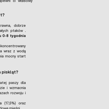
apewni ci właściwy
ąt?
trawna, dobrze
ałych ptaków .
u 0-8 tygodnia
koncentrowany
ia wraz z wodą
nia mocny start
 piskląt?
atej paszy dla
dzie i wzmacnia
azach rozwoju i
 (17,5%) oraz
dowę mięśni.