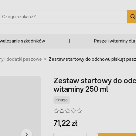
zukaj
zwalczanie szkodników
Pasze i witaminy dla
y i dodatki paszowe
>
Zestaw startowy do odchowu piskląt pasza
Zestaw startowy do odch
witaminy 250 ml
F11023
71,22 zł