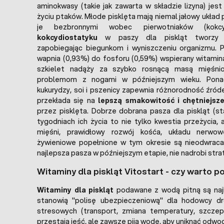
aminokwasy (takie jak zawarta w składzie lizyna) jes
życiu ptaków. Młode pisklęta mają niemal jałowy układ
je bezbronnymi wobec pierwotniaków (kokcy
kokcydiostatyku
w paszy dla piskląt tworzy b
zapobiegając biegunkom i wyniszczeniu organizmu. P
wapnia (0,93%) do fosforu (0,59%) wspierany witamin
szkielet nadąży za szybko rosnącą masą mięśni
problemom z nogami w późniejszym wieku. Ponad
kukurydzy, soi i pszenicy zapewnia różnorodność źródeł 
przekłada się na
lepszą smakowitość i chętniejsz
przez pisklęta. Dobrze dobrana pasza dla piskląt (st
tygodniach ich życia to nie tylko kwestia przeżycia,
mięśni, prawidłowy rozwój kośća, układu nerwowe
żywieniowe popełnione w tym okresie są nieodwraca
najlepsza pasza w późniejszym etapie, nie nadrobi strat
Witaminy dla piskląt Vitostart - czy warto 
Witaminy dla piskląt
podawane z wodą pitną są najl
stanowią "polisę ubezpieczeniową" dla hodowcy dr
stresowych (transport, zmiana temperatury, szczepi
przestają jeść, ale zawsze piją wodę, aby uniknąć odwo