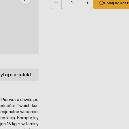
Dodaj do kosz
Ilość
ytaj o produkt
! Pierwsze chwile po
ieśności Twoich kur.
fesjonalne wsparcie,
mentacją. Kompletny
jna 18 kg + witaminy