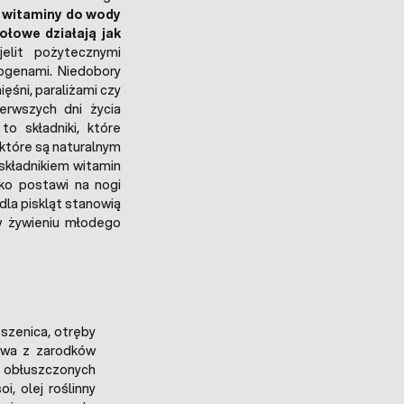
a
witaminy do wody
iołowe działają jak
jelit pożytecznymi
togenami. Niedobory
ięśni, paraliżami czy
erwszych dni życia
to składniki, które
 które są naturalnym
 składnikiem witamin
ko postawi na nogi
dla piskląt stanowią
w żywieniu młodego
pszenica, otręby
owa z zarodków
z obłuszczonych
i, olej roślinny