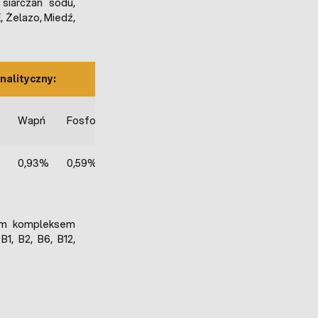
 siarczan sodu,
, Żelazo, Miedź,
nalityczny:
Wapń
Fosfor
Sód
0,93%
0,59%
0,16%
tym kompleksem
1, B2, B6, B12,