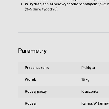
W sytuacjach stresowych/chorobowych:
1,5–2 m
(3–5 dni w tygodniu).
Parametry
Przeznaczenie
Pisklęta
Worek
18 kg
Rodzaj paszy
Kruszonka
Rodzaj
Karma, Witaminy