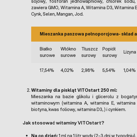
sojowy, fosforan jednowapniowy, chlorek sodu,
zawiera GMO, Witamina A, Witamina D3, Witamina E
Cynk, Selen, Mangan, Jod.
Mieszanka paszowa pełnoporcjowa- skład a
Białko
Włókno
Tłuszcz
Popiół
Lizyna
surowe
surowe
surowy
surowy
17,54%
4,02%
2,98%
5,54%
1,04%
Witaminy dla piskląt VITOstart 250 ml:
Mieszanka na bazie glikolu i glicerolu z boga
witaminowym (witamina A, witamina E, witamina B
biotyna, kwas foliowy, witamina D3, ) i cynkiem.
Jak stosować witaminy VITOstart?
Na co dzień:
1 ml na 1 litr wody (2–3 dni w tygodniu).