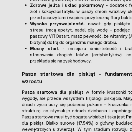
Zdrowe jelita i układ pokarmowy
- dodatek f
ziół i kokcydiostatyku w paszy chroni wrażliwy 
przed pasożytami i wspiera pożyteczną florę baktery
Wysoka przyswajalność
- nawet gdy pisklęt
stresu tracą apetyt, nadal piją wodę – podając
paszowy VITOstart, masz pewność, że witaminy (A,
biotyna) dotrą do organizmu małego drobiu.
Mocny start
- mniejsza śmiertelność i brak
stosowania drogich leków (antybiotyków), c
przekłada się na zysk hodowcy.
Pasza startowa dla piskląt - fundamen
wzrostu
Pasza startowa dla piskląt
w formie kruszonki to
wygody, ale przede wszystkim fizjologii pisklęcia. Ma
dniach życia uczy się pobierać pokarm – kruszonka m
strukturę, co stymuluje odruch dziobania i zapobieg
Pasza startowa musi być bogata w białko i taka jest
Pa
dla piskląt. Białko surowe (17,54%) o główny budule
wewnętrznych u zwierząt. W tym stadium rozwoju 