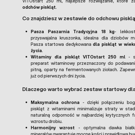
VITOstart 250 ml, najlepsze rozwiązanie, które z
odchów piskląt
.
Co znajdziesz w zestawie do odchowu piskl
Pasza Paszarnia Tradycyjna 18 kg
- lekkos
przyswajalna kruszonka, idealna dla dziobów m
Pasza startowa dedykowana
dla piskląt w wiek
życia
.
Witaminy dla piskląt VITOstart 250 ml
- s
preparat witaminowy przeznaczony do podawan
pitną, oparty na fermentowanych ziołach. Zapew
już od pierwszych dni życia.
Dlaczego warto wybrać zestaw startowy dla
Maksymalna ochrona
- dzięki połączeniu bog
piskląt z witaminami minimalizuje straty w sta
naturalną odporność w najbardziej krytycznych f
wzrostu drobiu.
Harmonijny wzrost
- optymalna dawka białka
minerałów gwarantuje mocne kości i prawidłową bu