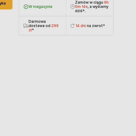
Zamów w ciągu
6h
yka
W magazynie
0m 13s
, a wyślemy
dziś
*.
Darmowa
dostawa od
299
14 dni
na zwrot*
zł
*