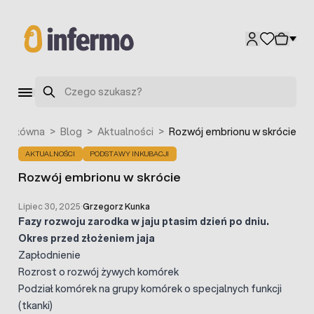
Przejdź do treści
Szukaj
na główna
>
Blog
>
Aktualności
>
Rozwój embrionu w skrócie
AKTUALNOŚCI
PODSTAWY INKUBACJI
Rozwój embrionu w skrócie
Lipiec 30, 2025
·
Grzegorz Kunka
Fazy rozwoju zarodka w jaju ptasim dzień po dniu.
Okres przed złożeniem jaja
Zapłodnienie
Rozrost o rozwój żywych komórek
Podział komórek na grupy komórek o specjalnych funkcji
(tkanki)