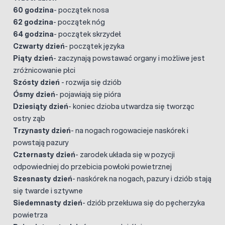
60 godzina
- początek nosa
62 godzina
- początek nóg
64 godzina
- początek skrzydeł
Czwarty dzień
- początek języka
Piąty dzień
- zaczynają powstawać organy i możliwe jest
zróżnicowanie płci
Szósty dzień
- rozwija się dziób
Ósmy dzień
- pojawiają się pióra
Dziesiąty dzień
- koniec dzioba utwardza się tworząc
ostry ząb
Trzynasty dzień
- na nogach rogowacieje naskórek i
powstają pazury
Czternasty dzień
- zarodek układa się w pozycji
odpowiedniej do przebicia powłoki powietrznej
Szesnasty dzień
- naskórek na nogach, pazury i dziób stają
się twarde i sztywne
Siedemnasty dzień
- dziób przekłuwa się do pęcherzyka
powietrza