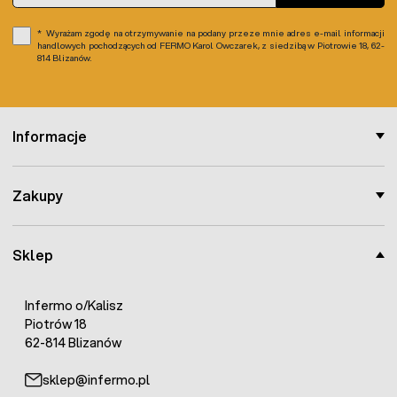
Wyrażam zgodę na otrzymywanie na podany przeze mnie adres e-mail informacji
handlowych pochodzących od FERMO Karol Owczarek, z siedzibą w Piotrowie 18, 62-
814 Blizanów.
Informacje
Zakupy
Sklep
Infermo o/Kalisz
Piotrów 18
62-814 Blizanów
sklep@infermo.pl