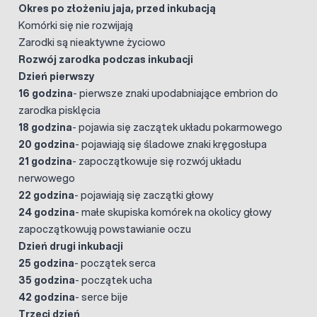
Okres po złożeniu jaja, przed inkubacją
Komórki się nie rozwijają
Zarodki są nieaktywne życiowo
Rozwój zarodka podczas inkubacji
Dzień pierwszy
16 godzina
- pierwsze znaki upodabniające embrion do
zarodka pisklęcia
18 godzina
- pojawia się zaczątek układu pokarmowego
20 godzina
- pojawiają się śladowe znaki kręgosłupa
21 godzina
- zapoczątkowuje się rozwój układu
nerwowego
22 godzina
- pojawiają się zaczątki głowy
24 godzina
- małe skupiska komórek na okolicy głowy
zapoczątkowują powstawianie oczu
Dzień drugi inkubacji
25 godzina
- początek serca
35 godzina
- początek ucha
42 godzina
- serce bije
Trzeci dzień