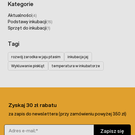
Kategorie
Aktualności
(4)
Podstawy inkubacji
(15)
Sprzęt do inkubacji
(1)
Tagi
rozwój zarodka w jaju ptasim
inkubacja jaj
Wykluwanie piskląt
temperatura w inkubatorze
Zyskaj 30 zł rabatu
za zapis do newslettera (przy zamówieniu powyżej 350 zł)
Adres e-mail
Zapisz się